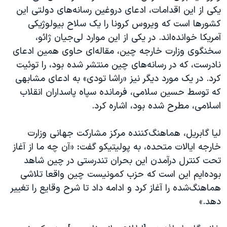
اسرائیل در جنگ
یکی از این اقدامات، ادعای دروغین رسانه‌های دولتی این
نرگس محمدی برنده جایزه نوبل صلح
کشورها است که ویروس کرونا را یک سلاح بیولوژیکی
آمریکا خوانده‌اند. در یکی از این موارد لی‌جیان ژائو،
همایش محافظه‌کاران آمریکا «سی‌پک»
سخنگوی وزارت خارجه چین، مقاله‌ای حاوی همین ادعای
صفحه‌های ویژه
نادرست، که در رسانه‌های چین منتشر شده بود، را توئیت
سفر پرزیدنت ترامپ به چین
کرد. در یک مورد دیگر نیز «راشا تودی» به ادعای مشابهی
که توسط حسین سلامی، فرمانده سپاه پاسداران انقلاب
اسلامی، مطرح شده بود، اشاره کرد.
لیا گابریل، هماهنگ‌کننده مرکز مشارکت جهانی وزارت
خارجه ایالات متحده، به پولیتیکو گفت: «آن چه ما از آغاز
تحت کنترل درآمدن این بحران تندرستی در چین شاهد
بوده‌ایم این است که حزب کمونیست چین واقعا تلاشی
هماهنگ‌شده را آغاز کرد و ادامه داد تا شرح وقایع را تغییر
دهد.»