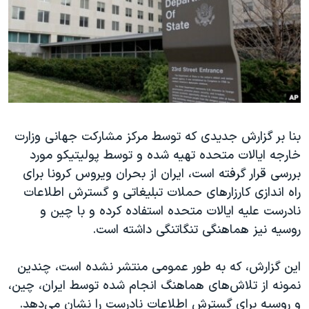
دنبال کنید
مستندها
فرهنگ و زندگی
حقوق شهروندی
انتخابات ریاست جمهوری آمریکا ۲۰۲۴
اقتصادی
حمله جمهوری اسلامی به اسرائیل
رمز مهسا
علم و فناوری
زبانهای مختلف
اسرائیل در جنگ
ورزش زنان در ایران
بنا بر گزارش جدیدی که توسط مرکز مشارکت جهانی وزارت
گالری عکس
اعتراضات زن، زندگی، آزادی
خارجه ایالات متحده تهیه شده و توسط پولیتیکو مورد
آرشیو پخش زنده
مجموعه مستندهای دادخواهی
بررسی قرار گرفته است، ایران از بحران ویروس کرونا برای
تریبونال مردمی آبان ۹۸
راه اندازی کارزارهای حملات تبلیغاتی و گسترش اطلاعات
نادرست علیه ایالات متحده استفاده کرده و با چین و
دادگاه حمید نوری
روسیه نیز هماهنگی تنگاتنگی داشته است.
چهل سال گروگان‌گیری
قانون شفافیت دارائی کادر رهبری ایران
این گزارش، که به طور عمومی منتشر نشده است، چندین
نمونه از تلاش‌های هماهنگ انجام شده توسط ایران، چین،
اعتراضات مردمی آبان ۹۸
و روسیه برای گسترش اطلاعات نادرست را نشان می‌دهد.