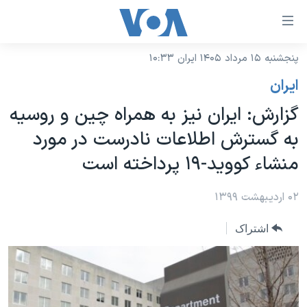
ینکهای
ابل
سترسی
پنجشنبه ۱۵ مرداد ۱۴۰۵ ایران ۱۰:۳۳
خانه
هش
ايران
نسخه سبک وب‌سایت
ه
گزارش: ایران نیز به همراه چین و روسیه
حتوای
موضوع ها
به گسترش اطلاعات نادرست در مورد
صلی
برنامه های تلویزیونی
ایران
هش
منشاء کووید-۱۹ پرداخته است
جدول برنامه ها
ه
آمریکا
فحه
صفحه‌های ویژه
۰۲ اردیبهشت ۱۳۹۹
جهان
صلی
فرکانس‌های صدای آمریکا
ورزشی
جام جهانی ۲۰۲۶
هش
اشتراک
پخش رادیویی
ه
گزیده‌ها
عملیات خشم حماسی
ستجو
۲۵۰سالگی آمریکا
ویژه برنامه‌ها
یادگیری زبان انگلیسی
ویدیوها
بایگانی برنامه‌های تلویزیونی