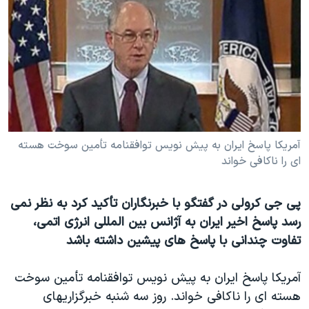
دنبال کنید
مستندها
فرهنگ و زندگی
حقوق شهروندی
انتخابات ریاست جمهوری آمریکا ۲۰۲۴
اقتصادی
حمله جمهوری اسلامی به اسرائیل
رمز مهسا
علم و فناوری
زبانهای مختلف
اسرائیل در جنگ
ورزش زنان در ایران
گالری عکس
اعتراضات زن، زندگی، آزادی
آمريکا پاسخ ايران به پيش نويس توافقنامه تأمين سوخت هسته
ای را ناکافی خواند
آرشیو پخش زنده
مجموعه مستندهای دادخواهی
تریبونال مردمی آبان ۹۸
پی جی کرولی در گفتگو با خبرنگاران تأکيد کرد به نظر نمی
دادگاه حمید نوری
رسد پاسخ اخير ايران به آژانس بين المللی انرژی اتمی،
چهل سال گروگان‌گیری
تفاوت چندانی با پاسخ های پيشين داشته باشد
قانون شفافیت دارائی کادر رهبری ایران
آمريکا پاسخ ايران به پيش نويس توافقنامه تأمين سوخت
اعتراضات مردمی آبان ۹۸
هسته ای را ناکافی خواند. روز سه شنبه خبرگزاريهای