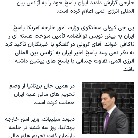
اسرائیل در جنگ
خارجی گزارش دادند ايران پاسخ خود را به آژانس بين
المللی انرژی اتمی اعلام کرده است.
نرگس محمدی برنده جایزه نوبل صلح
همایش محافظه‌کاران آمریکا «سی‌پک»
پی جی کرولی سخنگوی وزارت امور خارجه آمريکا پاسخ
صفحه‌های ویژه
ايران به پيش نويس توافقنامه تأمين سوخت هسته ای را
ناکافی خواند. آقای کرولی در گفتگو با خبرنگاران تأکيد کرد
سفر پرزیدنت ترامپ به چین
به نظر نمی رسد پاسخ اخير ايران به آژانس بين المللی
انرژی اتمی، تفاوت چندانی با پاسخ های پيشين داشته
باشد.
در همين حال بریتانیا از وضع
تحریم های مالی علیه ایران
حمایت کرده است.
دیوید میلیباند، وزیر امور خارجه
بریتانیا، روز سه شنبه در جلسه
پارلمان گفت تحریم های مالی