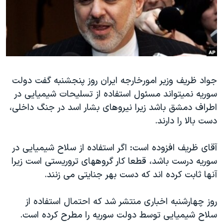
دنبال کنید
مستندها
فرهنگ و زندگی
حقوق شهروندی
انتخابات ریاست جمهوری آمریکا ۲۰۲۴
اقتصادی
حمله جمهوری اسلامی به اسرائیل
رمز مهسا
علم و فناوری
زبانهای مختلف
جواد ظریف وزیر امورخارجه ایران روز پنجشنبه گفت دولت
اسرائیل در جنگ
ورزش زنان در ایران
سوریه نمیتواند مسئول استفاده از تسلیحات شیمیایی در
گالری عکس
اعتراضات زن، زندگی، آزادی
اطراف دمشق باشد زیرا نیروهای بشار اسد در جنگ داخلی،
آرشیو پخش زنده
مجموعه مستندهای دادخواهی
دست بالا را دارند.
تریبونال مردمی آبان ۹۸
آقای ظریف افزوده است: اگر استفاده از سلاح شیمیایی در
دادگاه حمید نوری
سوریه درست باشد، قطعا کار گروههای تروریستی است زیرا
چهل سال گروگان‌گیری
آنها ثابت کرده اند که دست بهر جنایتی می زنند.
قانون شفافیت دارائی کادر رهبری ایران
روز چهارشنبه اخباری منتشر شد که احتمال استفاده از
اعتراضات مردمی آبان ۹۸
سلاح شیمیایی توسط دولت سوریه را مطرح کرده است.