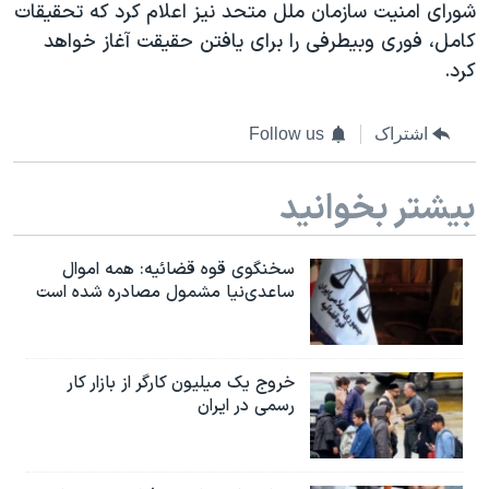
اسرائیل در جنگ
شورای امنیت سازمان ملل متحد نیز اعلام کرد که تحقیقات
کامل، فوری وبیطرفی را برای یافتن حقیقت آغاز خواهد
نرگس محمدی برنده جایزه نوبل صلح
کرد.
همایش محافظه‌کاران آمریکا «سی‌پک»
صفحه‌های ویژه
اشتراک
Follow us
سفر پرزیدنت ترامپ به چین
بیشتر بخوانید
سخنگوی قوه قضائیه: همه اموال
ساعدی‌نیا مشمول مصادره شده است
خروج یک میلیون کارگر از بازار کار
رسمی در ایران