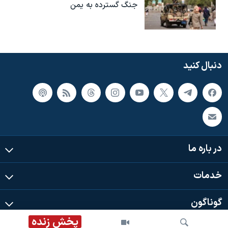
جنگ گسترده به یمن
دنبال کنید
در باره ما
خدمات
گوناگون
پخش زنده