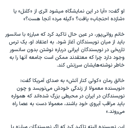
اسرائیل در جنگ
او گفت: «آیا در این نمایشگاه میشود اثری از «کلنل» یا
نرگس محمدی برنده جایزه نوبل صلح
«شازده احتجاب» یافت؟ «گیله مرد» آنجا هست؟»
همایش محافظه‌کاران آمریکا «سی‌پک»
صفحه‌های ویژه
خانم روانی‌پور، در عین حال تاکید کرد که مبارزه با سانسور
باید از میان نویسندگان آغاز شود. به اعتقاد او، یک ترس
سفر پرزیدنت ترامپ به چین
تاریخی در نویسندگان ایرانی درباره نوشتن بدون سانسور
وجود دارد چرا که معتقدند ممکن است جامعه آنها را به
خاطر نوشته‌هایشان سرزنش کند.
خالق رمان «کولی کنار آتش» به صدای آمریکا گفت:
«نویسنده معمولا از زندگی خودش می‌نویسد و چون
نویسندگان در ایران در محیطی بزرگ شده‌اند که همواره
باید مراقب آبروی خود باشند، معمولا دست به عصا راه
می‌‌روند.»
این نویسنده البته تاکید کرد که اگر نویسندگان مبارزه با