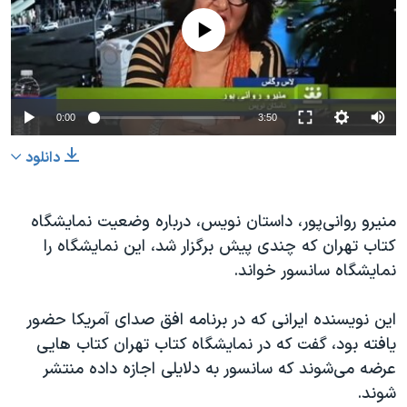
دنبال کنید
مستندها
فرهنگ و زندگی
No media source currently available
حقوق شهروندی
انتخابات ریاست جمهوری آمریکا ۲۰۲۴
اقتصادی
حمله جمهوری اسلامی به اسرائیل
رمز مهسا
علم و فناوری
0:00
3:50
زبانهای مختلف
اسرائیل در جنگ
ورزش زنان در ایران
دانلود
گالری عکس
اعتراضات زن، زندگی، آزادی
آرشیو پخش زنده
مجموعه مستندهای دادخواهی
منیرو روانی‌پور، داستان نویس، درباره وضعیت نمایشگاه
کتاب تهران که چندی پیش برگزار شد، این نمایشگاه را
تریبونال مردمی آبان ۹۸
نمایشگاه سانسور خواند.
دادگاه حمید نوری
چهل سال گروگان‌گیری
این نویسنده ایرانی که در برنامه افق صدای آمریکا حضور
یافته بود، گفت که در نمایشگاه کتاب تهران کتاب هایی
قانون شفافیت دارائی کادر رهبری ایران
عرضه می‌‌شوند که سانسور به دلایلی اجازه داده منتشر
اعتراضات مردمی آبان ۹۸
شوند.