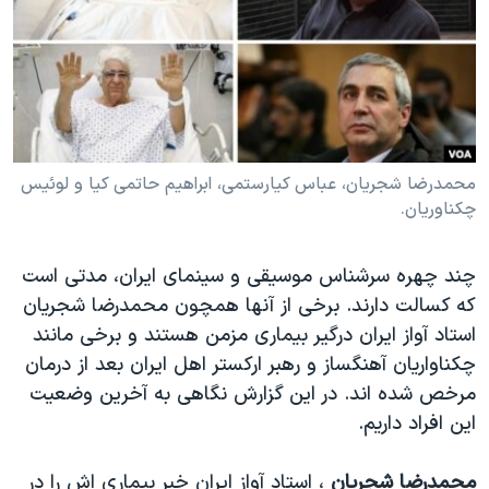
دنبال کنید
مستندها
فرهنگ و زندگی
حقوق شهروندی
انتخابات ریاست جمهوری آمریکا ۲۰۲۴
اقتصادی
حمله جمهوری اسلامی به اسرائیل
رمز مهسا
علم و فناوری
زبانهای مختلف
اسرائیل در جنگ
ورزش زنان در ایران
محمدرضا شجریان، عباس کیارستمی، ابراهیم حاتمی کیا و لوئیس
چکناوریان.
گالری عکس
اعتراضات زن، زندگی، آزادی
آرشیو پخش زنده
مجموعه مستندهای دادخواهی
چند چهره سرشناس موسیقی و سینمای ایران، مدتی است
تریبونال مردمی آبان ۹۸
که کسالت دارند. برخی از آنها همچون محمدرضا شجریان
استاد آواز ایران درگیر بیماری مزمن هستند و برخی مانند
دادگاه حمید نوری
چکناواریان آهنگساز و رهبر ارکستر اهل ایران بعد از درمان
چهل سال گروگان‌گیری
مرخص شده اند. در این گزارش نگاهی به آخرین وضعیت
قانون شفافیت دارائی کادر رهبری ایران
این افراد داریم.
اعتراضات مردمی آبان ۹۸
محمدرضا شجریان
، استاد آواز ایران خبر بیماری اش را در