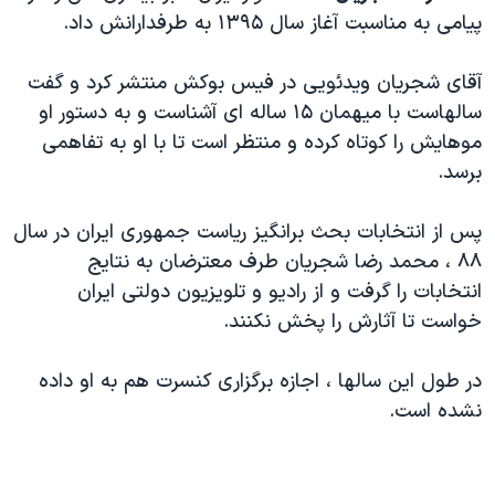
اسرائیل در جنگ
پیامی به مناسبت آغاز سال ۱۳۹۵ به طرفدارانش داد.
نرگس محمدی برنده جایزه نوبل صلح
آقای شجریان ویدئویی در فیس بوکش منتشر کرد و گفت
همایش محافظه‌کاران آمریکا «سی‌پک»
سالهاست با میهمان ۱۵ ساله ای آشناست و به دستور او
صفحه‌های ویژه
موهایش را کوتاه کرده و منتظر است تا با او به تفاهمی
سفر پرزیدنت ترامپ به چین
برسد.
پس از انتخابات بحث برانگیز ریاست جمهوری ایران در سال
۸۸ ، محمد رضا شجریان طرف معترضان به نتایج
انتخابات را گرفت و از رادیو و تلویزیون دولتی ایران
خواست تا آثارش را پخش نکنند.
در طول این سالها ، اجازه برگزاری کنسرت هم به او داده
نشده است.