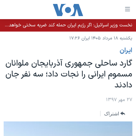
ینکهای
ابل
سترسی
نخست وزیر اسرائيل: اگر رژیم ایران حمله کند ضربه سختی خواهد خورد
خانه
هش
یکشنبه ۱۸ مرداد ۱۴۰۵ ایران ۱۷:۲۶
نسخه سبک وب‌سایت
ه
ايران
حتوای
موضوع ها
صلی
گارد ساحلی جمهوری آذربایجان ملوانان
برنامه های تلویزیونی
ایران
هش
مسموم ایرانی را نجات داد؛ سه نفر جان
جدول برنامه ها
ه
آمریکا
دادند
فحه
صفحه‌های ویژه
جهان
صلی
فرکانس‌های صدای آمریکا
ورزشی
جام جهانی ۲۰۲۶
۲۷ مهر ۱۳۹۷
هش
پخش رادیویی
ه
گزیده‌ها
عملیات خشم حماسی
اشتراک
ستجو
۲۵۰سالگی آمریکا
ویژه برنامه‌ها
یادگیری زبان انگلیسی
ویدیوها
بایگانی برنامه‌های تلویزیونی