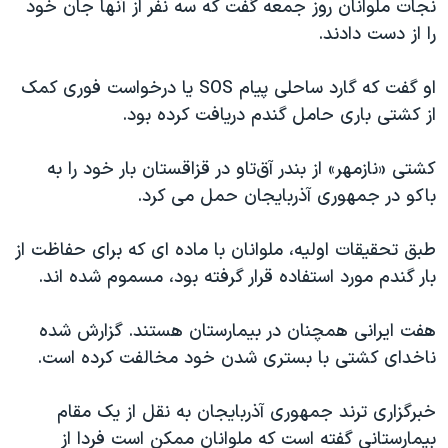
نجات ملوانان روز جمعه گفت که سه نفر از آنها جان خود
اسرائیل در جنگ
را از دست دادند.
نرگس محمدی برنده جایزه نوبل صلح
همایش محافظه‌کاران آمریکا «سی‌پک»
او گفت که گارد ساحلی پیام SOS یا درخواست فوری کمک
از کشتی باری حامل گندم دریافت کرده بود.
صفحه‌های ویژه
سفر پرزیدنت ترامپ به چین
کشتی «نازمهر» از بندر آق‌تاو در قزاقستان بار خود را به
باکو در جمهوری آذربایجان حمل می کرد.
طبق تحقیقات اولیه، ملوانان با ماده ای که برای حفاظت از
بار گندم مورد استفاده قرار گرفته بود، مسموم شده اند.
هفت ایرانی همچنان در بیمارستان هستند. گزارش شده
ناخدای کشتی با بستری شدن خود مخالفت کرده است.
خبرگزاری ترند جمهوری آذربایجان به نقل از یک مقام
بیمارستانی گفته است که ملوانان ممکن است فردا از