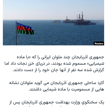
دنبال کنید
مستندها
فرهنگ و زندگی
حقوق شهروندی
انتخابات ریاست جمهوری آمریکا ۲۰۲۴
اقتصادی
حمله جمهوری اسلامی به اسرائیل
رمز مهسا
علم و فناوری
زبانهای مختلف
اسرائیل در جنگ
ورزش زنان در ایران
گالری عکس
اعتراضات زن، زندگی، آزادی
جمهوری آذربایجان چند ملوان ایرانی را که «با ماده
آرشیو پخش زنده
مجموعه مستندهای دادخواهی
شیمیایی» مسموم شده بودند، در دریای خزر نجات داد اما
تریبونال مردمی آبان ۹۸
گزارش شده سه نفر از آنها جان خود را از دست دادند.
دادگاه حمید نوری
گارد ساحلی جمهوری آذربایجان می گوید ملوانان نشانه
چهل سال گروگان‌گیری
هایی از مسمومیت با ماده شیمایی داشتند.
قانون شفافیت دارائی کادر رهبری ایران
اعتراضات مردمی آبان ۹۸
یک سخنگوی وزارت بهداشت جمهوری آذربایجان پس از