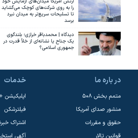
ارتش آمریکا میدان‌های آزمایش خود
را به روی شرکت‌های کوچک می‌گشاید
تا تسلیحات سریع‌تر به میدان نبرد
برسد
دیدگاه | محمدباقر خرازی؛ بلندگوی
یک جناح یا نشانه‌ای از خلأ قدرت در
جمهوری اسلامی؟
در باره ما
خدمات
متمم بخش ۵۰۸
اپلیکیشن +VOA
منشور صدای آمریکا
فیلترشکن
حقوق و مقررات
اشتراک خبرن
قوانین تالار
آگهی استخد