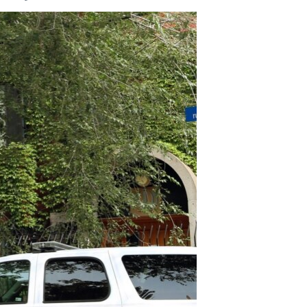
مستندها
فرهنگ و زندگی
حقوق شهروندی
انتخابات ریاست جمهوری آمریکا ۲۰۲۴
اقتصادی
حمله جمهوری اسلامی به اسرائیل
رمز مهسا
علم و فناوری
اسرائیل در جنگ
ورزش زنان در ایران
گالری عکس
اعتراضات زن، زندگی، آزادی
آرشیو پخش زنده
مجموعه مستندهای دادخواهی
تریبونال مردمی آبان ۹۸
دادگاه حمید نوری
چهل سال گروگان‌گیری
قانون شفافیت دارائی کادر رهبری ایران
اعتراضات مردمی آبان ۹۸
اسرائیل در جنگ