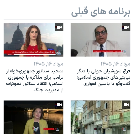
اسرائیل در جنگ
برنامه های قبلی
نرگس محمدی برنده جایزه نوبل صلح
همایش محافظه‌کاران آمریکا «سی‌پک»
صفحه‌های ویژه
سفر پرزیدنت ترامپ به چین
مرداد ۱۶, ۱۴۰۵
مرداد ۱۶, ۱۴۰۵
فرق شورشیان حوثی با دیگر
تمجید سناتور جمهوری‌خواه از
نیابتی‌های جمهوری اسلامی؛
ترامپ برای مذاکره با جمهوری
گفت‌وگو با یاسین اهوازی
اسلامی؛ انتقاد سناتور دموکرات
از مدیریت جنگ