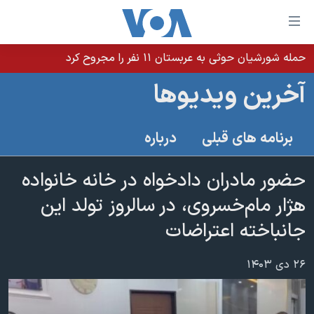
ینکهای
ابل
سترسی
حمله شورشیان حوثی به عربستان ۱۱ نفر را مجروح کرد
خانه
هش
آخرین ویدیوها
نسخه سبک وب‌سایت
ه
حتوای
موضوع ها
برنامه های قبلی
درباره
صلی
برنامه های تلویزیونی
ایران
هش
جدول برنامه ها
حضور مادران دادخواه در خانه خانواده
ه
آمریکا
فحه
صفحه‌های ویژه
هژار مام‌خسروی، در سالروز تولد این
جهان
صلی
فرکانس‌های صدای آمریکا
جانباخته اعتراضات
ورزشی
جام جهانی ۲۰۲۶
هش
پخش رادیویی
ه
گزیده‌ها
عملیات خشم حماسی
۲۶ دی ۱۴۰۳
ستجو
۲۵۰سالگی آمریکا
ویژه برنامه‌ها
یادگیری زبان انگلیسی
ویدیوها
بایگانی برنامه‌های تلویزیونی