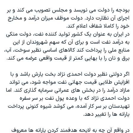
اسرائیل در جنگ
بودجه را دولت می نویسد و مجلس تصویب می کند و بر
نرگس محمدی برنده جایزه نوبل صلح
اجرای آن نظارت دارد. دولت موظف میزان درآمد و مخارج
همایش محافظه‌کاران آمریکا «سی‌پک»
خود را کاملا شفاف اعلام کند.
در ایران به عنوان یک کشور تولید کننده نفت، دولت متکی
صفحه‌های ویژه
به درآمد نفت است و برای آن که سهم شهروندان از این
سفر پرزیدنت ترامپ به چین
منابع ملی را پرداخت کند کالاهای اساسی نظیر سوخت، آب،
برق و نان را با بهایی کمتر از قیمت واقعی عرضه می کند.
اگر دولتی نظیر دولت احمدی نژاد بخت یارش باشد و با
افزایش طلایی قیمت جهانی نفت مواجه شود، می تواند
مازاد درآمد را در بخش های عمرانی سرمایه گذاری کند. اما
دولت احمدی نژاد که با وعده پول نفت بر سر سفره
تهیدستان بر سر کار آمده، می کوشد شیوه کنونی پرداخت
یارانه ها را تغییر دهد.
در واقع آن چه به لایحه هدفمند کردن یارانه ها معروف