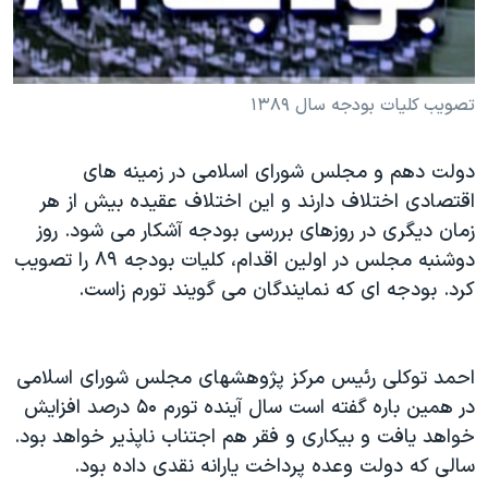
دنبال کنید
مستندها
فرهنگ و زندگی
حقوق شهروندی
انتخابات ریاست جمهوری آمریکا ۲۰۲۴
اقتصادی
حمله جمهوری اسلامی به اسرائیل
تصویب کلیات بودجه سال ۱۳۸۹
رمز مهسا
علم و فناوری
زبانهای مختلف
دولت دهم و مجلس شورای اسلامی در زمینه های
اسرائیل در جنگ
ورزش زنان در ایران
اقتصادی اختلاف دارند و این اختلاف عقیده بیش از هر
گالری عکس
اعتراضات زن، زندگی، آزادی
زمان دیگری در روزهای بررسی بودجه آشکار می شود. روز
دوشنبه مجلس در اولین اقدام، کلیات بودجه ۸۹ را تصویب
آرشیو پخش زنده
مجموعه مستندهای دادخواهی
کرد. بودجه ای که نمایندگان می گویند تورم زاست.
تریبونال مردمی آبان ۹۸
دادگاه حمید نوری
احمد توکلی رئیس مرکز پژوهشهای مجلس شورای اسلامی
چهل سال گروگان‌گیری
در همین باره گفته است سال آینده تورم ۵۰ درصد افزایش
قانون شفافیت دارائی کادر رهبری ایران
خواهد یافت و بیکاری و فقر هم اجتناب ناپذیر خواهد بود.
اعتراضات مردمی آبان ۹۸
سالی که دولت وعده پرداخت یارانه نقدی داده بود.