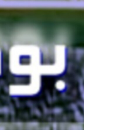
مستندها
فرهنگ و زندگی
حقوق شهروندی
انتخابات ریاست جمهوری آمریکا ۲۰۲۴
اقتصادی
حمله جمهوری اسلامی به اسرائیل
رمز مهسا
علم و فناوری
اسرائیل در جنگ
ورزش زنان در ایران
گالری عکس
اعتراضات زن، زندگی، آزادی
آرشیو پخش زنده
مجموعه مستندهای دادخواهی
تریبونال مردمی آبان ۹۸
دادگاه حمید نوری
چهل سال گروگان‌گیری
قانون شفافیت دارائی کادر رهبری ایران
اعتراضات مردمی آبان ۹۸
اسرائیل در جنگ