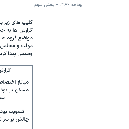
بودجه ۱۳۸۹ - بخش سوم
نرگس محمدی برنده جایزه نوبل صلح
همایش محافظه‌کاران آمریکا «سی‌پک»
صفحه‌های ویژه
مواضع گروه های 
سفر پرزیدنت ترامپ به چین
دولت و مجلس اي
وسيعی پيدا کرد.
گزارش
مبالغ اختصاص
اس
چالش بر سر تور