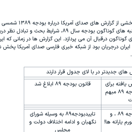
کليپ های زير بخشی از گزارش های صدای 
گزارش ها به جنبه های گوناگون بودجه سال ۸۹، شرايط بحث و تبادل
گوناگون درقبال آن می پردازد. اين گزارش ها در زمانی که اي
ران درجريان بود از شبکه خبری فارسی صدای آمريکا پخش شد
 های جديدتر در با لای جدول قرار دارند
 یافته برای
قانون بودجه ۸۹ ابلاغ شد
مسکن در بودجه ۸۹ مبهم
ت
تصویب بودجه ۸۹ ، و
تاییدبودجه۸۹ به وسیله شورای
م یارانه ها!
نگهبان و ادامه اختلاف دولت و
مجلس