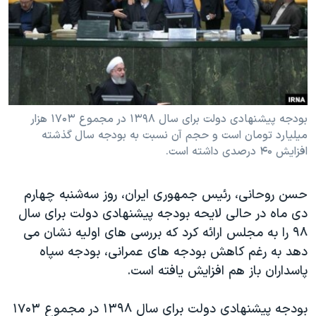
دنبال کنید
مستندها
فرهنگ و زندگی
حقوق شهروندی
انتخابات ریاست جمهوری آمریکا ۲۰۲۴
اقتصادی
حمله جمهوری اسلامی به اسرائیل
رمز مهسا
علم و فناوری
زبانهای مختلف
اسرائیل در جنگ
ورزش زنان در ایران
بودجه پیشنهادی دولت برای سال ۱۳۹۸ در مجموع ۱۷۰۳ هزار
میلیارد تومان است و حجم آن نسبت به بودجه سال گذشته
گالری عکس
اعتراضات زن، زندگی، آزادی
افزایش ۴۰ درصدی داشته است.
آرشیو پخش زنده
مجموعه مستندهای دادخواهی
تریبونال مردمی آبان ۹۸
حسن روحانی، رئیس جمهوری ایران، روز سه‌شنبه چهارم
دی ماه در حالی لایحه بودجه پیشنهادی دولت برای سال
دادگاه حمید نوری
۹۸ را به مجلس ارائه کرد که بررسی های اولیه نشان می
چهل سال گروگان‌گیری
دهد به رغم کاهش بودجه های عمرانی، بودجه سپاه
قانون شفافیت دارائی کادر رهبری ایران
پاسداران باز هم افزایش یافته است.
اعتراضات مردمی آبان ۹۸
بودجه پیشنهادی دولت برای سال ۱۳۹۸ در مجموع ۱۷۰۳