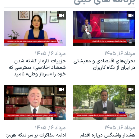
اسرائیل در جنگ
نرگس محمدی برنده جایزه نوبل صلح
همایش محافظه‌کاران آمریکا «سی‌پک»
صفحه‌های ویژه
سفر پرزیدنت ترامپ به چین
مرداد ۱۶, ۱۴۰۵
مرداد ۱۶, ۱۴۰۵
بحران‌های اقتصادی و معیشتی
جزییات تازه از کشته شدن
در ایران از نگاه کاربران
شمشاد اخلاصی؛ معترضی که
خود را «سرباز وطن» نامید
مرداد ۱۶, ۱۴۰۵
مرداد ۱۶, ۱۴۰۵
هشدار واشنگتن درباره اقدام
ادامه مذاکرات بر سر تنگه هرمز؛