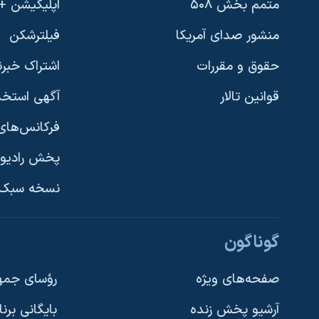
متمم بخش ۵۰۸
اپلیکیشن +VOA
منشور صدای آمریکا
فیلترشکن
حقوق و مقررات
اشتراک خبرن
قوانین تالار
آگهی استخد
فرکانس‌های 
پخش رادیو
یادگیری زبان انگلیسی
نسخه سبک 
دنبال کنید
گوناگون
صفحه‌های ویژه
رؤسای جمهو
آرشیو پخش زنده
بایگانی برن