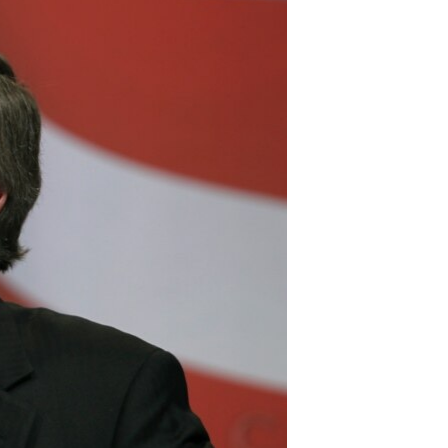
مستندها
فرهنگ و زندگی
حقوق شهروندی
انتخابات ریاست جمهوری آمریکا ۲۰۲۴
اقتصادی
حمله جمهوری اسلامی به اسرائیل
رمز مهسا
علم و فناوری
اسرائیل در جنگ
ورزش زنان در ایران
گالری عکس
اعتراضات زن، زندگی، آزادی
آرشیو پخش زنده
مجموعه مستندهای دادخواهی
تریبونال مردمی آبان ۹۸
دادگاه حمید نوری
چهل سال گروگان‌گیری
قانون شفافیت دارائی کادر رهبری ایران
اعتراضات مردمی آبان ۹۸
اسرائیل در جنگ