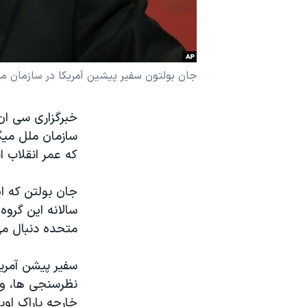
نرگس محمدی برنده جایزه نوبل صلح
همایش محافظه‌کاران آمریکا «سی‌پک»
صفحه‌های ویژه
جان بولتون سفیر پیشین آمریکا در سازمان م
سفر پرزیدنت ترامپ به چین
خبرگزاری سی ان
سازمان ملل میگ
که عمر انقلاب اسلامی 
جان بولتن که ا
سالانه این گروه
متحده دنبال می
سفیر پیشن آمری
نظرسنجی ها، و ب
خارجه باراک او