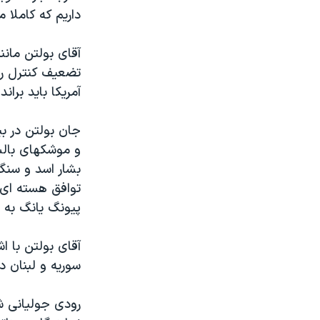
داریم که کاملا 
آقای بولتن مانن
تضعیف کنترل رژ
آمریکا باید بران
جان بولتن در بی
و موشکهای بالست
بشار اسد و سنگر
توافق هسته ای 
پیونگ یانگ به 
آقای بولتن با ا
سوریه و لبنان د
رودی جولیانی ش