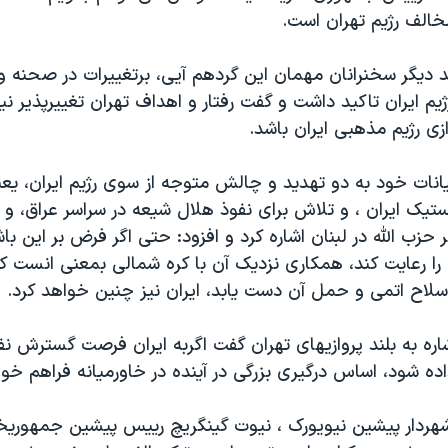
مخالف رژیم تهران است.
د دیگر سخنرانان مهمان این گردهم آیی، برتغییرات در صحنه و
یم ایران تاکید داشت و گفت رفتار و اهداف تهران تغییرپذیر 
دازی رژیم مذهبی ایران باشد.
انات خود به دو تهدید و چالش متوجه از سوی رژیم ایران، یع
یک ایران ، و تلاش برای نفوذ هلال شیعه در سراسر عراق، و ح
 حزب الله در لبنان اشاره کرد و افزود: حتی اگر فرض بر این با
را رعایت کند، همکاری نزدیک آن با کره شمالی بمعنی انست که
سلاح اتمی و حمل آن دست یابد، ایران نیز چنین خواهد کرد.
شاره به بلند پروازیهای تهران گفت اگربه ایران فرصت گسترش نف
اده شود، اساس درگیری بزرگی در آینده در خاورمیانه فراهم خو
هردار پیشین نیویورک ، نیوت گینگریچ رییس پیشین جمهوری