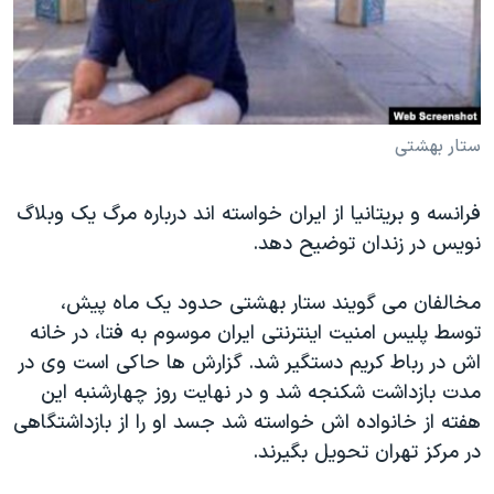
دنبال کنید
مستندها
فرهنگ و زندگی
حقوق شهروندی
انتخابات ریاست جمهوری آمریکا ۲۰۲۴
اقتصادی
حمله جمهوری اسلامی به اسرائیل
رمز مهسا
علم و فناوری
ستار بهشتی
زبانهای مختلف
اسرائیل در جنگ
ورزش زنان در ایران
فرانسه و بریتانیا از ایران خواسته اند درباره مرگ یک
وبلاگ
گالری عکس
اعتراضات زن، زندگی، آزادی
نویس در
زندان توضیح دهد.
آرشیو پخش زنده
مجموعه مستندهای دادخواهی
مخالفان می گویند ستار بهشتی حدود یک ماه پیش،
تریبونال مردمی آبان ۹۸
توسط پلیس امنیت اینترنتی ایران موسوم به فتا، در خانه
دادگاه حمید نوری
اش در رباط کریم دستگیر شد. گزارش ها حاکی است وی در
چهل سال گروگان‌گیری
مدت بازداشت شکنجه شد و در نهایت روز چهارشنبه این
هفته از خانواده اش خواسته شد جسد او را از بازداشتگاهی
قانون شفافیت دارائی کادر رهبری ایران
در مرکز تهران تحویل بگیرند.
اعتراضات مردمی آبان ۹۸