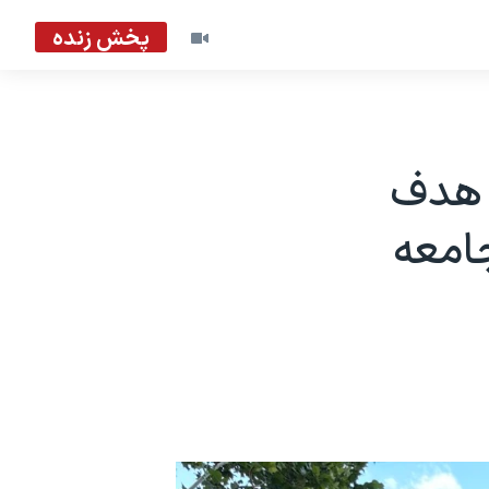
پخش زنده
شت ۸ بهایی: هدف
امعه