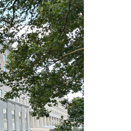
مستندها
فرهنگ و زندگی
حقوق شهروندی
انتخابات ریاست جمهوری آمریکا ۲۰۲۴
اقتصادی
حمله جمهوری اسلامی به اسرائیل
رمز مهسا
علم و فناوری
اسرائیل در جنگ
ورزش زنان در ایران
گالری عکس
اعتراضات زن، زندگی، آزادی
آرشیو پخش زنده
مجموعه مستندهای دادخواهی
تریبونال مردمی آبان ۹۸
دادگاه حمید نوری
چهل سال گروگان‌گیری
قانون شفافیت دارائی کادر رهبری ایران
اعتراضات مردمی آبان ۹۸
اسرائیل در جنگ