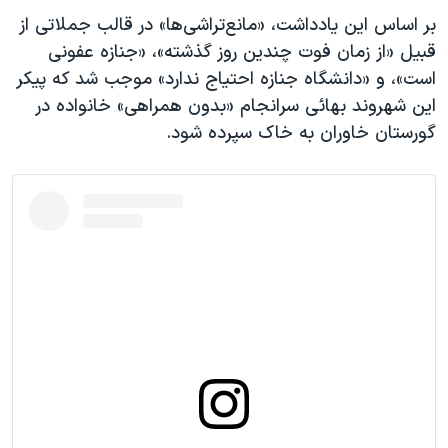
اسرائیل در جنگ
بر اساس این یادداشت، «مانع‌تراشی‌ها» در قالب جملاتی از
نرگس محمدی برنده جایزه نوبل صلح
قبیل «از زمان فوت چندین روز گذشته»، «جنازه عفونی
است»، و «دانشگاه جنازه احتیاج ندارد» موجب شد که پیکر
همایش محافظه‌کاران آمریکا «سی‌پک»
این شهروند بهائی سرانجام «بدون همراهی» خانواده در
صفحه‌های ویژه
گورستان خاوران به خاک سپرده شود.
سفر پرزیدنت ترامپ به چین