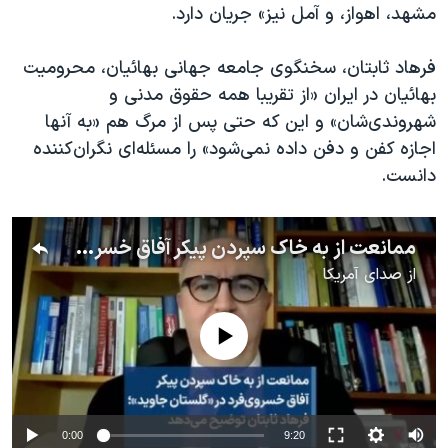
مشهد، اهواز، و آمل نیز» جریان دارد.
فرهاد ثابتان، سخنگوی جامعه جهانی بهائیان، محرومیت
بهائیان در ایران «از تقریبا همه حقوق مدنی و
شهروندی‌شان» و این که حتی پس از مرگ هم «به آنها
اجازه کفن و دفن داده نمی‌شود» را مسئله‌ای نگران‌کننده
دانست.
ممانعت از به خاک سپردن پیکر آفاق خسروی‌فرد در «گلستان جاوید»؛ فرهاد ثابتان توضیح می‌دهد
از
صدای آمریکا
No media source currently available
0:00
9:20