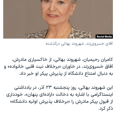
دنبال کنید
مستندها
فرهنگ و زندگی
حقوق شهروندی
انتخابات ریاست جمهوری آمریکا ۲۰۲۴
اقتصادی
حمله جمهوری اسلامی به اسرائیل
رمز مهسا
علم و فناوری
زبانهای مختلف
اسرائیل در جنگ
ورزش زنان در ایران
آفای خسروی‌زند، شهروند بهائی درگذشته
گالری عکس
اعتراضات زن، زندگی، آزادی
کامران رحیمیان، شهروند بهائی، از خاکسپاری مادرش،
آرشیو پخش زنده
مجموعه مستندهای دادخواهی
آفاق خسروی‌زند، در خاوران «برخلاف نیت قلبی خانواده» و
تریبونال مردمی آبان ۹۸
به دنبال امتناع دانشگاه از پذیرش پیکر او خبر داد.
دادگاه حمید نوری
این شهروند بهائی، روز پنجشنبه ۲۳ آذر، در یادداشتی
چهل سال گروگان‌گیری
اینستاگرامی با اشاره به دخالت «اراده‌ای پنهان»، خودداری
قانون شفافیت دارائی کادر رهبری ایران
از قبول پیکر مادرش را «برخلاف پذیرش اولیه دانشگاه»
ذکر کرد.
اعتراضات مردمی آبان ۹۸