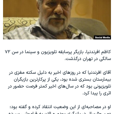
دنبال کنید
مستندها
فرهنگ و زندگی
حقوق شهروندی
انتخابات ریاست جمهوری آمریکا ۲۰۲۴
اقتصادی
حمله جمهوری اسلامی به اسرائیل
رمز مهسا
علم و فناوری
زبانهای مختلف
اسرائیل در جنگ
ورزش زنان در ایران
گالری عکس
اعتراضات زن، زندگی، آزادی
کاظم افرندنیا، بازیگر پرسابقه تلویزیون و سینما در سن ۷۲
سالگی در تهران درگذشت.
آرشیو پخش زنده
مجموعه مستندهای دادخواهی
تریبونال مردمی آبان ۹۸
آقای افرندنیا که در روزهای اخیر به دلیل سکته مغزی در
دادگاه حمید نوری
بیمارستان بستری شده بود، یکی از پرکارترین بازیگران
تلویزیونی بود که در سال‌های اخیر کمتر فرصت حضور در
چهل سال گروگان‌گیری
اثری را پیدا کرد.
قانون شفافیت دارائی کادر رهبری ایران
اعتراضات مردمی آبان ۹۸
او در مصاحبه‌ای از این وضعیت انتقاد کرده و گفته بود:
«من ۵۰ سال در بازیگری بودم و الان به فراموشی سپرده