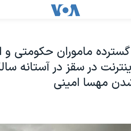
 گسترده ماموران حکومتی و ا
نترنت در سقز در آستانه سالگ
دن مهسا امینی