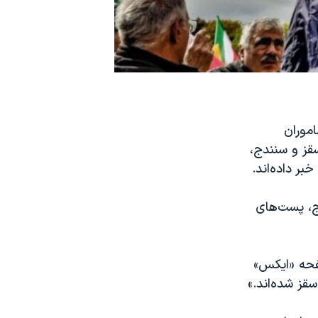
اموران
قز و سنندج،
ر داده‌اند.
ج، پست‌های
ویدیویی در صفحه «ایکس»
قز شده‌اند.»