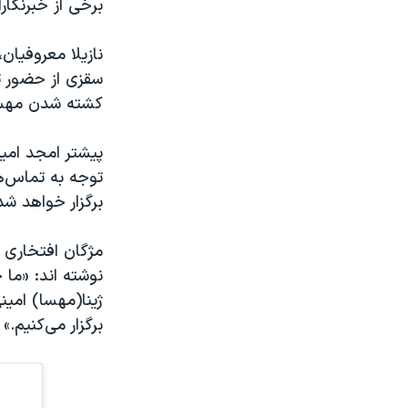
برخی از خبرنگا
نازیلا معروفیان
سقزی از حضور ت
کشته شدن مهسا 
پیشتر امجد امی
برگزار خواهد شد
مژگان افتخاری و
نوشته اند: «ما خ
ژینا(مهسا) امین
برگزار می‌کنیم.»