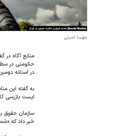
نرگس محمدی برنده جایزه نوبل صلح
همایش محافظه‌کاران آمریکا «سی‌پک»
صفحه‌های ویژه
مهسا امینی
سفر پرزیدنت ترامپ به چین
منابع آگاه در گف
حکومتی در سطح 
در آستانه دومین
به گفته این من
ایست‌ بازرسی کا
خبر داد که «شما