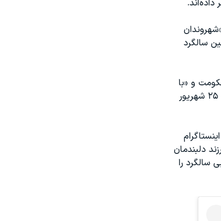
اده‌اند.
«شهروندان
ین سالگرد
کومت و «با
توجه به تماس‌ها و درخواست‌های مردمی» مراسم سالگرد فرزندش روز یکشنبه ۲۵ شهریور
ینستاگرام
رزند دلبندمان
ی سالگرد را