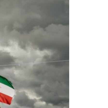
مستندها
فرهنگ و زندگی
حقوق شهروندی
انتخابات ریاست جمهوری آمریکا ۲۰۲۴
اقتصادی
حمله جمهوری اسلامی به اسرائیل
رمز مهسا
علم و فناوری
اسرائیل در جنگ
ورزش زنان در ایران
گالری عکس
اعتراضات زن، زندگی، آزادی
آرشیو پخش زنده
مجموعه مستندهای دادخواهی
تریبونال مردمی آبان ۹۸
دادگاه حمید نوری
چهل سال گروگان‌گیری
قانون شفافیت دارائی کادر رهبری ایران
اعتراضات مردمی آبان ۹۸
اسرائیل در جنگ