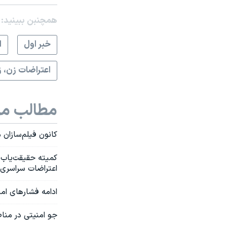
همچنبن ببینید:
خبر اول
ا
اعتراضات زن، ز
مطالب مر
کانون فیلم‌سازان 
کمیته حقیقت‌یاب س
اعتراضات سراسری 
ادامه فشارهای امنیتی در آستانه س
جو امنیتی در مناط