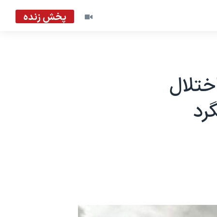
پخش زنده
ختلال
رد