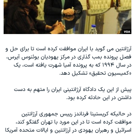
دنبال کنید
مستندها
فرهنگ و زندگی
حقوق شهروندی
انتخابات ریاست جمهوری آمریکا ۲۰۲۴
اقتصادی
حمله جمهوری اسلامی به اسرائیل
رمز مهسا
علم و فناوری
زبانهای مختلف
آرژانتین می گوید با ایران موافقت کرده است تا برای حل و
اسرائیل در جنگ
ورزش زنان در ایران
فصل پرونده بمب گذاری در مرکز یهودیان بوئنوس آیرس،
گالری عکس
اعتراضات زن، زندگی، آزادی
در سال ۱۹۹۴ که به پرونده آمیا شهرت یافته است، یک
آرشیو پخش زنده
مجموعه مستندهای دادخواهی
«کمیسیون تحقیق» تشکیل دهد.
تریبونال مردمی آبان ۹۸
پیش از این یک دادگاه آرژانتینی ایران را متهم به دست
دادگاه حمید نوری
داشتن در این حادثه کرده بود.
چهل سال گروگان‌گیری
در حالیکه کریستینا فرناندز رییس جمهوری آرژانتین
قانون شفافیت دارائی کادر رهبری ایران
موافقت کرده است تا در این مورد با تهران گفتگو کند،
اعتراضات مردمی آبان ۹۸
اسرائیل و رهبران یهودی در آرژانتین و ایالات متحده آمریکا