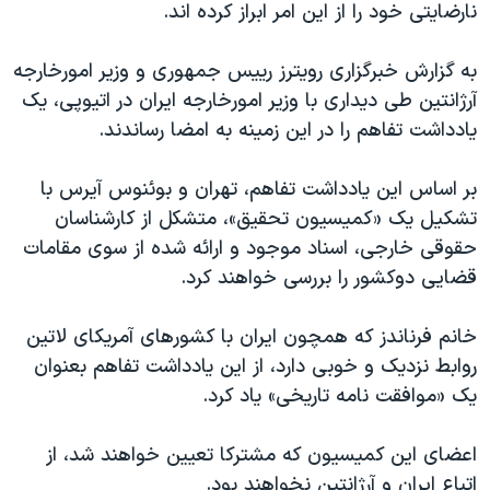
اسرائیل در جنگ
نارضایتی خود را از این امر ابراز کرده اند.
نرگس محمدی برنده جایزه نوبل صلح
به گزارش خبرگزاری رویترز رییس جمهوری و وزیر امورخارجه
همایش محافظه‌کاران آمریکا «سی‌پک»
آرژانتین طی دیداری با وزیر امورخارجه ایران در اتیوپی، یک
صفحه‌های ویژه
یادداشت تفاهم را در این زمینه به امضا رساندند.
سفر پرزیدنت ترامپ به چین
بر اساس این یادداشت تفاهم، تهران و بوئنوس آیرس با
تشکیل یک «کمیسیون تحقیق»، متشکل از کارشناسان
حقوقی خارجی، اسناد موجود و ارائه شده از سوی مقامات
قضایی دوکشور را بررسی خواهند کرد.
خانم فرناندز که همچون ایران با کشورهای آمریکای لاتین
روابط نزدیک و خوبی دارد، از این یادداشت تفاهم بعنوان
یک «موافقت نامه تاریخی» یاد کرد.
اعضای این کمیسیون که مشترکا تعیین خواهند شد، از
اتباع ایران و آرژانتین نخواهند بود.