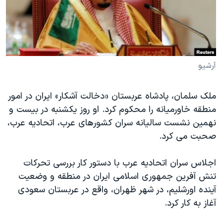
دنبال کنید
مستندها
فرهنگ و زندگی
حقوق شهروندی
انتخابات ریاست جمهوری آمریکا ۲۰۲۴
اقتصادی
حمله جمهوری اسلامی به اسرائیل
رمز مهسا
علم و فناوری
آرشیو
زبانهای مختلف
اسرائیل در جنگ
ورزش زنان در ایران
ملک سلمان، پادشاه عربستان «دخالت آشکار» ایران در امور
گالری عکس
اعتراضات زن، زندگی، آزادی
منطقه خاورمیانه را محکوم کرد. او روز یکشنبه در بیست و
آرشیو پخش زنده
مجموعه مستندهای دادخواهی
نهمین نشست سالیانه سران کشورهای عرب، اتحادیه عرب،
صحبت می کرد.
تریبونال مردمی آبان ۹۸
دادگاه حمید نوری
اجلاس سران اتحادیه عرب با دستور کار بررسی تحرکات
چهل سال گروگان‌گیری
تنش آفرین جمهوری اسلامی ایران در منطقه و وضعیت
آینده اورشلیم، در شهر ظهران، واقع در عربستان سعودی
قانون شفافیت دارائی کادر رهبری ایران
آغاز به کار کرد.
اعتراضات مردمی آبان ۹۸