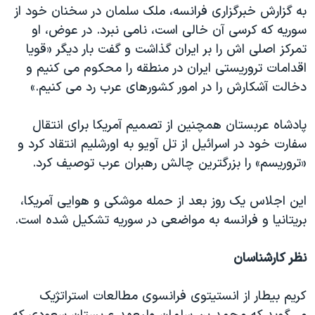
اسرائیل در جنگ
به گزارش خبرگزاری فرانسه، ملک سلمان در سخنان خود از
سوریه که کرسی آن خالی است، نامی نبرد. در عوض، او
نرگس محمدی برنده جایزه نوبل صلح
تمرکز اصلی اش را بر ایران گذاشت و گفت بار دیگر «قویا
همایش محافظه‌کاران آمریکا «سی‌پک»
اقدامات تروریستی ایران در منطقه را محکوم می کنیم و
صفحه‌های ویژه
دخالت آشکارش را در امور کشورهای عرب رد می کنیم.»
سفر پرزیدنت ترامپ به چین
پادشاه عربستان همچنین از تصمیم آمریکا برای انتقال
سفارت خود در اسرائیل از تل آویو به اورشلیم انتقاد کرد و
«تروریسم» را بزرگترین چالش رهبران عرب توصیف کرد.
این اجلاس یک روز بعد از حمله موشکی و هوایی آمریکا،
بریتانیا و فرانسه به مواضعی در سوریه تشکیل شده است.
نظر کارشناسان
کریم بیطار از انستیتوی فرانسوی مطالعات استراتژیک