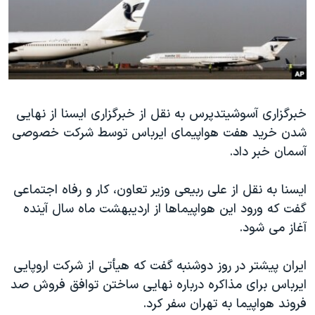
دنبال کنید
مستندها
فرهنگ و زندگی
حقوق شهروندی
انتخابات ریاست جمهوری آمریکا ۲۰۲۴
اقتصادی
حمله جمهوری اسلامی به اسرائیل
رمز مهسا
علم و فناوری
زبانهای مختلف
خبرگزاری آسوشیتدپرس به نقل از خبرگزاری ایسنا از نهایی
اسرائیل در جنگ
ورزش زنان در ایران
شدن خرید هفت هواپیمای ایرباس توسط شرکت خصوصی
گالری عکس
اعتراضات زن، زندگی، آزادی
آسمان خبر داد.
آرشیو پخش زنده
مجموعه مستندهای دادخواهی
ایسنا به نقل از علی ربیعی وزیر تعاون، کار و رفاه اجتماعی
تریبونال مردمی آبان ۹۸
گفت که ورود این هواپیماها از اردیبهشت ماه سال آینده
دادگاه حمید نوری
آغاز می شود.
چهل سال گروگان‌گیری
ایران پیشتر در روز دوشنبه گفت که هیأتی از شرکت اروپایی
قانون شفافیت دارائی کادر رهبری ایران
ایرباس برای مذاکره درباره نهایی ساختن توافق فروش صد
اعتراضات مردمی آبان ۹۸
فروند هواپیما به تهران سفر کرد.