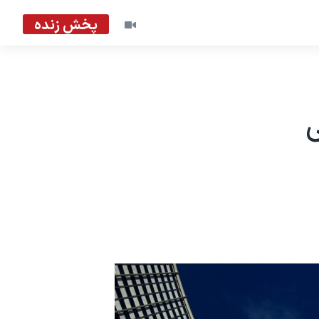
پخش زنده
ی