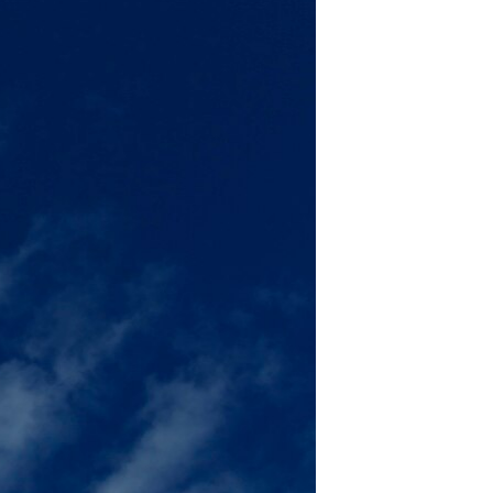
مستندها
فرهنگ و زندگی
حقوق شهروندی
انتخابات ریاست جمهوری آمریکا ۲۰۲۴
اقتصادی
حمله جمهوری اسلامی به اسرائیل
رمز مهسا
علم و فناوری
اسرائیل در جنگ
ورزش زنان در ایران
گالری عکس
اعتراضات زن، زندگی، آزادی
آرشیو پخش زنده
مجموعه مستندهای دادخواهی
تریبونال مردمی آبان ۹۸
دادگاه حمید نوری
چهل سال گروگان‌گیری
قانون شفافیت دارائی کادر رهبری ایران
اعتراضات مردمی آبان ۹۸
اسرائیل در جنگ