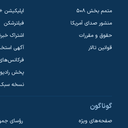
متمم بخش ۵۰۸
اپلیکیشن +VOA
منشور صدای آمریکا
فیلترشکن
حقوق و مقررات
اشتراک خبرن
قوانین تالار
آگهی استخد
فرکانس‌های 
پخش رادیو
یادگیری زبان انگلیسی
نسخه سبک 
دنبال کنید
گوناگون
صفحه‌های ویژه
رؤسای جمهو