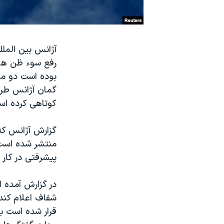
نرگس محمدی برنده جایزه نوبل صلح
همایش محافظه‌کاران آمریکا «سی‌پک»
آژانس بین المللی
صفحه‌های ویژه
رفع سوء ظن ها 
سفر پرزیدنت ترامپ به چین
بوده است دو ما
گمان آژانس طرا
کوتاهی کرده اس
منتشر شده است 
پیشرفتی در کار 
در گزارش آمده ا