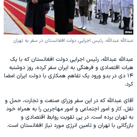
دنبال کنید
مستندها
فرهنگ و زندگی
حقوق شهروندی
انتخابات ریاست جمهوری آمریکا ۲۰۲۴
اقتصادی
حمله جمهوری اسلامی به اسرائیل
رمز مهسا
علم و فناوری
عبدالله عبدالله، رئیس اجرایی دولت افغانستان در سفر به تهران
زبانهای مختلف
اسرائیل در جنگ
ورزش زنان در ایران
عبدالله عبدالله، رئیس اجرایی دولت افغانستان که با یک
گالری عکس
اعتراضات زن، زندگی، آزادی
هیات اقتصادی و فرهنگی به ایران سفر کرده، روز دوشنبه
آرشیو پخش زنده
مجموعه مستندهای دادخواهی
۱۴ دی در بدو ورود یک تفاهم همکاری با دولت ایران امضا
کرد.
تریبونال مردمی آبان ۹۸
دادگاه حمید نوری
آقای عبدالله که در این سفر وزرای صنعت و تجارت، حمل و
چهل سال گروگان‌گیری
نقل، کار و امور اجتماعی و امور مهاجرین را به همراه خود
به تهران برده است، در پی تقویت روابط اقتصادی و
قانون شفافیت دارائی کادر رهبری ایران
بازرگانی با تهران و تامین انرژی مورد نیاز افغانستان است.
اعتراضات مردمی آبان ۹۸