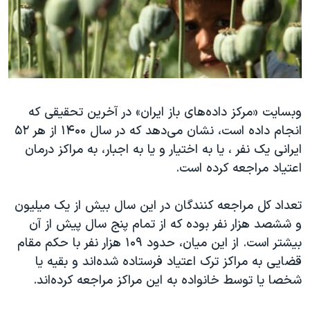
دنبال کنید
مستندها
فرهنگ و زندگی
حقوق شهروندی
انتخابات ریاست جمهوری آمریکا ۲۰۲۴
اقتصادی
حمله جمهوری اسلامی به اسرائیل
رمز مهسا
علم و فناوری
زبانهای مختلف
وبسایت «مرکز داده‌های باز ایران» در آخرین تحقیقی که
اسرائیل در جنگ
ورزش زنان در ایران
انجام داده است، نشان می‌دهد که در سال ۱۴۰۰ از هر ۵۲
گالری عکس
اعتراضات زن، زندگی، آزادی
ایرانی یک نفر ، یا به اختیار و یا به اجبار، به مراکز درمان
آرشیو پخش زنده
مجموعه مستندهای دادخواهی
اعتیاد مراجعه کرده است.
تریبونال مردمی آبان ۹۸
تعداد کل مراجعه کنندگان در این سال بیش از یک میلیون
دادگاه حمید نوری
و ششصد هزار نفر بوده که از تمام پنج سال پیش از آن
چهل سال گروگان‌گیری
بیشتر است. از این میان، حدود ۱۰۹ هزار نفر با حکم مقام
قضایی به مراکز ترک اعتیاد فرستاده شده‌اند و بقیه یا
قانون شفافیت دارائی کادر رهبری ایران
شخصا یا توسط خانواده به این مراکز مراجعه کرده‌اند.
اعتراضات مردمی آبان ۹۸