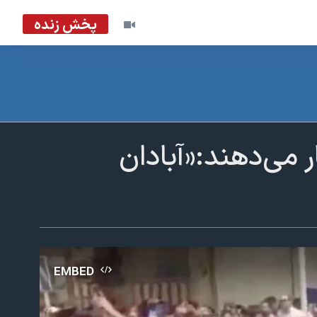
پخش زنده
 می‌دهند:«آبادان
EMBED