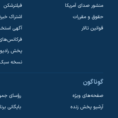
منشور صدای آمریکا
فیلترشکن
حقوق و مقررات
اشتراک خبرن
قوانین تالار
آگهی استخد
فرکانس‌های 
پخش رادیو
یادگیری زبان انگلیسی
نسخه سبک 
دنبال کنید
گوناگون
صفحه‌های ویژه
رؤسای جمهو
آرشیو پخش زنده
بایگانی برن
زبانهای مختلف