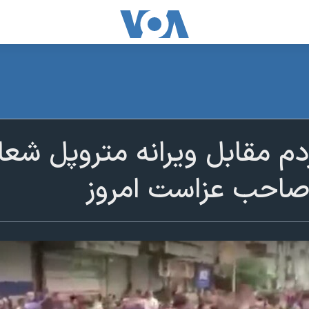
م مقابل ویرانه متروپل شعار
احب عزاست امروز