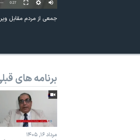
0:27
نرگس محمدی برنده جایزه نوبل صلح
جمعی از مردم مقابل ویرا
همایش محافظه‌کاران آمریکا «سی‌پک»
صفحه‌های ویژه
سفر پرزیدنت ترامپ به چین
برنامه های قبل
مرداد ۱۶, ۱۴۰۵