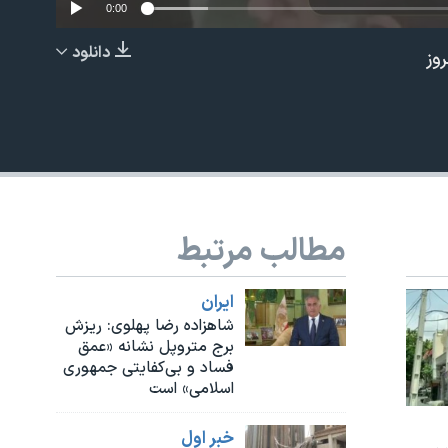
0:00
دانلود
وز
EMBED
مطالب مرتبط
ايران
شاهزاده رضا پهلوی: ریزش
برج متروپل نشانه «عمق
فساد و بی‌کفایتی جمهوری
اسلامی» است
خبر اول