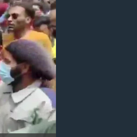
مستندها
فرهنگ و زندگی
حقوق شهروندی
انتخابات ریاست جمهوری آمریکا ۲۰۲۴
اقتصادی
حمله جمهوری اسلامی به اسرائیل
رمز مهسا
علم و فناوری
اسرائیل در جنگ
ورزش زنان در ایران
گالری عکس
اعتراضات زن، زندگی، آزادی
آرشیو پخش زنده
مجموعه مستندهای دادخواهی
تریبونال مردمی آبان ۹۸
دادگاه حمید نوری
چهل سال گروگان‌گیری
قانون شفافیت دارائی کادر رهبری ایران
اعتراضات مردمی آبان ۹۸
اسرائیل در جنگ