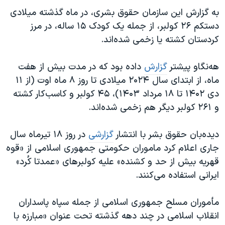
اسرائیل در جنگ
به گزارش این سازمان حقوق بشری، در ماه گذشته میلادی
نرگس محمدی برنده جایزه نوبل صلح
دستکم ۲۶ کولبر، از جمله یک کودک ۱۵ ساله، در مرز
کردستان کشته یا زخمی شده‌اند.
همایش محافظه‌کاران آمریکا «سی‌پک»
صفحه‌های ویژه
هه‌نگاو پیشتر
گزارش
داده بود که در مدت بیش از هفت
سفر پرزیدنت ترامپ به چین
ماه، از ابتدای سال ۲۰۲۴ میلادی تا روز ۸ ماه اوت (از ۱۱
دی ۱۴۰۲ تا ۱۸ مرداد ۱۴۰۳)، ۴۵ کولبر و کاسب‌کار کشته
و ۲۶۱ کولبر دیگر هم زخمی شده‌اند.
دیده‌بان حقوق بشر با انتشار
گزارشی
در روز ۱۸ تیرماه سال
جاری اعلام کرد ماموران حکومتی جمهوری اسلامی از «قوه
قهریه بیش از حد و کشنده» علیه کولبرهای «عمدتا کُرد»
ایرانی استفاده می‌کنند.
مأموران مسلح جمهوری اسلامی از جمله سپاه پاسداران
انقلاب اسلامی در چند دهه‌ گذشته تحت عنوان «مبارزه با