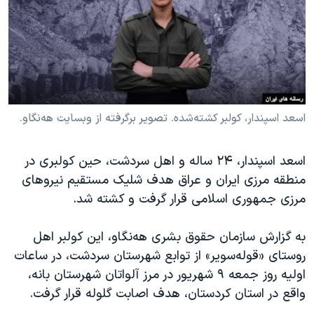
دنبال کنید
مستندها
فرهنگ و زندگی
حقوق شهروندی
انتخابات ریاست جمهوری آمریکا ۲۰۲۴
اقتصادی
حمله جمهوری اسلامی به اسرائیل
رمز مهسا
علم و فناوری
زبانهای مختلف
اسرائیل در جنگ
ورزش زنان در ایران
اسعد اسپندار، کولبر کشته‌شده. تصویر برگرفته از وبسایت هه‌نگاو.
گالری عکس
اعتراضات زن، زندگی، آزادی
اسعد اسپندار، ۲۴ ساله و اهل سردشت، حین کولبری در
آرشیو پخش زنده
مجموعه مستندهای دادخواهی
منطقه مرزی ایران و عراق هدف شلیک مستقیم نیروهای
تریبونال مردمی آبان ۹۸
مرزی جمهوری اسلامی قرار گرفت و کشته شد.
دادگاه حمید نوری
به گزارش سازمان حقوق بشری هه‌نگاو، این کولبر اهل
چهل سال گروگان‌گیری
روستای «قوله‌سویر» از توابع شهرستان سردشت، در ساعات
قانون شفافیت دارائی کادر رهبری ایران
اولیه روز جمعه ۹ شهریور در مرز آلواتان شهرستان بانه،
واقع در استان کردستان، هدف اصابت گلوله قرار گرفت.
اعتراضات مردمی آبان ۹۸