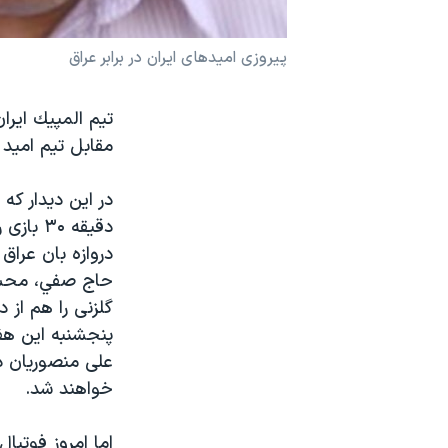
نرگس محمدی برنده جایزه نوبل صلح
پیروزی امیدهای ایران در برابر عراق
همایش محافظه‌کاران آمریکا «سی‌پک»
صفحه‌های ویژه
سفر پرزیدنت ترامپ به چین
مقابل تيم اميد 
در اين ديدار كه
دقیقه ۰
دروازه بان عراق
حاج صفي، محسن 
گلزنی را هم از د
پنجشنبه این هفت
علی منصوریان د
خواهند شد.
اما امروز فوتبا