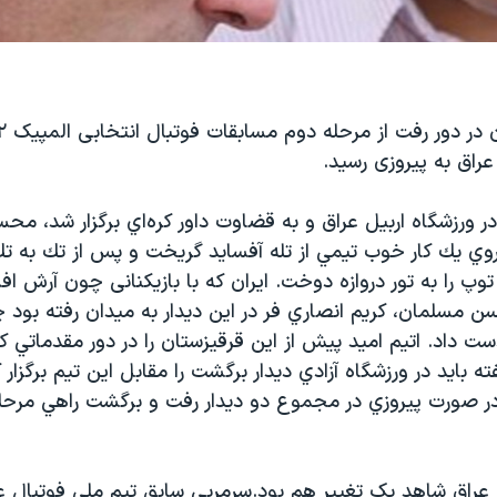
عراق به پیروزی رسید.
 در ورزشگاه اربیل عراق و به قضاوت داور كره‌اي برگزار شد، م
۳ بازی روي يك كار خوب تيمي از تله‌ آفسايد گريخت و پس از تك به 
 توپ را به تور دروازه دوخت. ایران که با بازيكنانی چون آرش 
مسلمان، كريم انصاري فر در این دیدار به میدان رفته بود
ست داد. اتیم امید پيش از اين قرقيزستان را در دور مقدماتي كنا
ه باید در ورزشگاه آزادي دیدار برگشت را مقابل این تیم برگزار 
ر صورت پيروزي در مجموع دو ديدار رفت و برگشت راهي مرحل
ل عراق شاهد یک تغییر هم بود.سرمربی سابق تیم ملی فوتبال ع