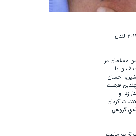
تيم المپيك ايران در دور رفت از مرحله دوم مسابقات فوتبال انتخابی المپیک ۲۰۱۲ لندن
حسن مسلمان در
تك شدن با
افشين، احسان
 چندین فرصت
ر زد، و
کند. شاگردان
ه‌ي گروهي
راق به ریاست