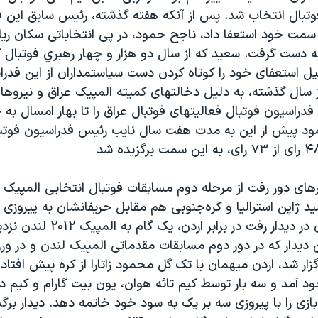
وتبال انتخاب شد. پس از آنکه هفته گذشته، رئیس سابق این ف
مت خود استعفا داد، ناجح حمود، در پی انتخاباتی سکان ری
به دست گرفت. سعيد که از سال دو هزار و چهار رهبري فوتبال 
ل استعفای خود را کوتاه کردن دست سیاستمداران از این فدرا
یز سال گذشته، به دلیل دخالتهای کميته المپيک عراق و نيروها
فدراسيون فوتبال فعالیتهای فوتبال عراق را تا بهار امسال به 
مود پیش از این به مدت هفت سال نایب رئیس فدراسیون فوتبا
مید ژاپن استرالیا و کره‌جنوبی هم مقابل حریفانشان به پیروزی 
جنوبی با پیروزی در دیدار رفت در برابر ار
دیدار که در دور دوم مسابقات مقدماتی المپیک لندن و در ور
ار شد، اردن میهمان با تک گل محمود زاتارا از کره پیش افتاد.
ود آمد و سه بار توسط کیم تائه هوان، یون بیت گارام و کیم 
بازی را با پیروزی سه بر یک به سود خود خاتمه دهد. دیدار بر