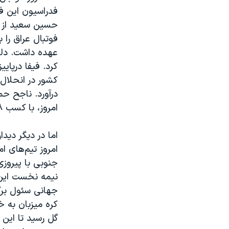
فدراسیون این ف
حسین سعید از س
فوتبال عراق را 
عهده داشت. دلی
کرد. فیفا درپای
کشور در انحلال 
درآورد. ناجح ح
امروز، با کسب ۴۸ رای از ۷۳ رای، به این سمت برگزیده شد
امروز تیم‌های ا
نیمه نخست این 
جهانی سئول برگز
کره میزبان به خ
گل رسید تا این 