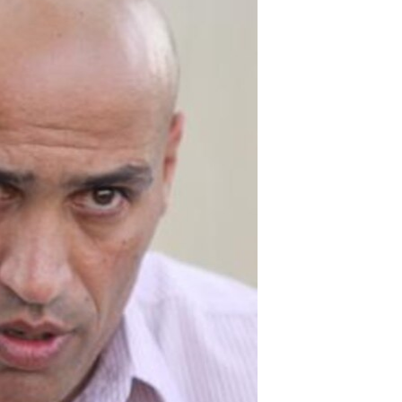
مستندها
فرهنگ و زندگی
حقوق شهروندی
انتخابات ریاست جمهوری آمریکا ۲۰۲۴
اقتصادی
حمله جمهوری اسلامی به اسرائیل
رمز مهسا
علم و فناوری
اسرائیل در جنگ
ورزش زنان در ایران
گالری عکس
اعتراضات زن، زندگی، آزادی
آرشیو پخش زنده
مجموعه مستندهای دادخواهی
تریبونال مردمی آبان ۹۸
دادگاه حمید نوری
چهل سال گروگان‌گیری
قانون شفافیت دارائی کادر رهبری ایران
اعتراضات مردمی آبان ۹۸
اسرائیل در جنگ