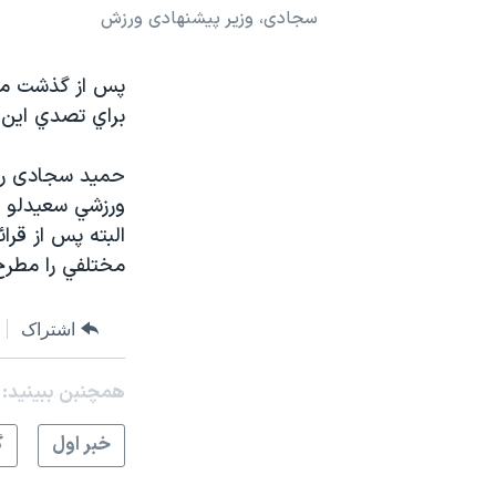
سجادی، وزیر پیشنهادی ورزش
نرگس محمدی برنده جایزه نوبل صلح
همایش محافظه‌کاران آمریکا «سی‌پک»
پس از گذشت ماه
صفحه‌های ویژه
براي تصدي اين 
سفر پرزیدنت ترامپ به چین
حمید سجادی ريي
ورزشي سعيدلو ا
البته پس از قر
مختلفي را مطرح 
اشتراک
همچنبن ببینید:
خبر اول
گ