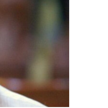
مستندها
فرهنگ و زندگی
حقوق شهروندی
انتخابات ریاست جمهوری آمریکا ۲۰۲۴
اقتصادی
حمله جمهوری اسلامی به اسرائیل
رمز مهسا
علم و فناوری
اسرائیل در جنگ
ورزش زنان در ایران
گالری عکس
اعتراضات زن، زندگی، آزادی
آرشیو پخش زنده
مجموعه مستندهای دادخواهی
تریبونال مردمی آبان ۹۸
دادگاه حمید نوری
چهل سال گروگان‌گیری
قانون شفافیت دارائی کادر رهبری ایران
اعتراضات مردمی آبان ۹۸
اسرائیل در جنگ