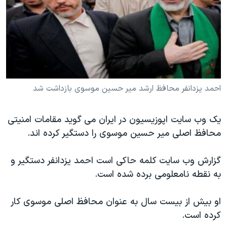
دنبال کنید
مستندها
فرهنگ و زندگی
حقوق شهروندی
انتخابات ریاست جمهوری آمریکا ۲۰۲۴
اقتصادی
حمله جمهوری اسلامی به اسرائیل
رمز مهسا
علم و فناوری
زبانهای مختلف
اسرائیل در جنگ
ورزش زنان در ایران
احمد يزدانفر محافظ ارشد مير حسين موسوی بازداشت شد
گالری عکس
اعتراضات زن، زندگی، آزادی
یک وب سایت اپوزیسیون در ایران می گوید مقامات امنیتی
آرشیو پخش زنده
مجموعه مستندهای دادخواهی
محافظ اصلی میر حسین موسوی را دستگیر کرده اند.
تریبونال مردمی آبان ۹۸
دادگاه حمید نوری
گزارش وب سایت کلمه حاکی است احمد یزدانفر دستگیر و
به نقطه نامعلومی برده شده است.
چهل سال گروگان‌گیری
قانون شفافیت دارائی کادر رهبری ایران
او بیش از بیست سال به عنوان محافظ اصلی موسوی کار
اعتراضات مردمی آبان ۹۸
کرده است.