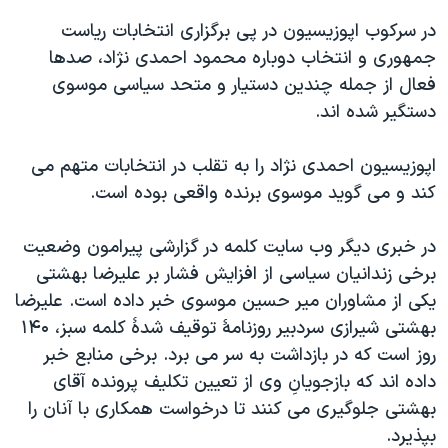
اسرائیل در جنگ
در سرکوب اپوزیسیون در پی برگزاری انتخابات ریاست
نرگس محمدی برنده جایزه نوبل صلح
جمهوری و انتخاب دوباره محمود احمدی نژاد، صدها
همایش محافظه‌کاران آمریکا «سی‌پک»
فعال از جمله چندین دستیار و متحد سیاسی موسوی
دستگیر شده اند.
صفحه‌های ویژه
سفر پرزیدنت ترامپ به چین
اپوزیسیون احمدی نژاد را به تقلب در انتخابات متهم می
کند و می گوید موسوی برنده واقعی بوده است.
در خبری ديگر وب سايت کلمه در گزارشی پيرامون وضعيت
برخی زندانيان سياسی از افزايش فشار بر عليرضا بهشتی
يکی از مشاوران مير حسين موسوی خبر داده است. عليرضا
بهشتی شيرازی سردبير روزنامۀ توقيف شدۀ کلمه سبز، ۱۴۰
روز است که در بازداشت به سر می برد. برخی منابع خبر
داده اند که بازجويانِ وی از تعيين تکليف پرونده آقای
بهشتی جلوگيری می کنند تا درخواست همکاری با آنان را
بپذيرد.