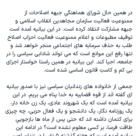
در همين حال شورای هماهنگیِ جبهه اصلاحات از
ممنوعيت فعاليت سازمان مجاهدين انقلاب اسلامی و
جبهه مشارکت انتقاد کرده است. در اين بيانيه آمده است
توقيف مطبوعات و اعلام ممنوعيت فعاليت احزاب اصلاح
طلب به حذف سرمايه های اجتماعی منجر خواهد شد و
تنها رفع اين موانع است که می تواند شادابی سياسی را در
جامعه، احيا کند. اين بيانيه در همين راستا خواستار اجرای
بی کم و کاستِ قانون اساسی شده است.
جمعی از خانواده های زندانيان سياسی نيز با صدور بيانيه
ای گفته اند از قوه قضاييه به خدا پناه می بريم. در اين
بيانيه آمده است که يک شهروند عادی، يک زن خانه دار،
يک روزنامه نگار، يک دانشجو و يک فعال حزبی، چه چيزی
برای کتمان داشته اند که حتی پس از ماه ها بازجويیِ
طاقت فرسا، بر کسی معلوم نشده است؟ در ادامه اين
بيانيه آمده است که هفته گذشته ۵ نفر را در زندان اوين