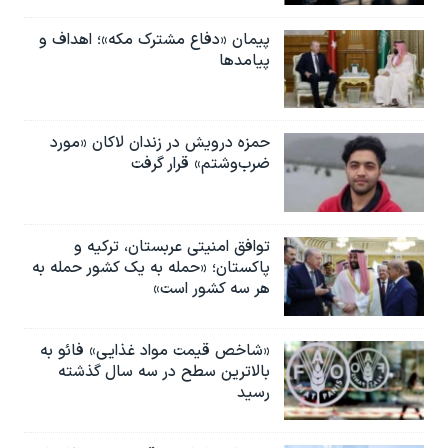
اسرائیل در جنگ
پیمان «دفاع مشترک مکه»؛ اهداف و
نرگس محمدی برنده جایزه نوبل صلح
پیامدها
همایش محافظه‌کاران آمریکا «سی‌پک»
صفحه‌های ویژه
حمزه درویش در زندان لاکان «مورد
سفر پرزیدنت ترامپ به چین
ضرب‌وشتم» قرار گرفت
توافق امنیتی عربستان، ترکیه و
پاکستان؛ «حمله به یک کشور حمله به
هر سه کشور است»
«شاخص قیمت مواد غذایی» فائو به
بالاترین سطح در سه سال گذشته
رسید