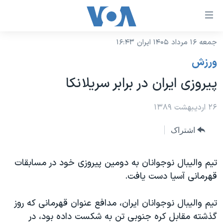
ینکهای
ابل
سترسی
جمعه ۱۶ مرداد ۱۴۰۵ ایران ۱۶:۴۳
خانه
هش
ورزش
نسخه سبک وب‌سایت
ه
پیروزی ایران در برابر سریلانکا
حتوای
موضوع ها
صلی
برنامه های تلویزیونی
۲۶ اردیبهشت ۱۳۸۹
ایران
هش
جدول برنامه ها
ه
آمریکا
اشتراک
فحه
صفحه‌های ویژه
جهان
صلی
فرکانس‌های صدای آمریکا
تیم والیبال نوجوانان به دومین پیروزی خود در مسابقات
ورزشی
جام جهانی ۲۰۲۶
هش
قهرمانی آسیا دست یافت.
پخش رادیویی
ه
گزیده‌ها
عملیات خشم حماسی
ستجو
۲۵۰سالگی آمریکا
ویژه برنامه‌ها
تیم والیبال نوجوانان ایران، مدافع عنوان قهرمانی که روز
یادگیری زبان انگلیسی
گذشته مقابل کره جنوبی تن به شکست داده بود، در
ویدیوها
بایگانی برنامه‌های تلویزیونی