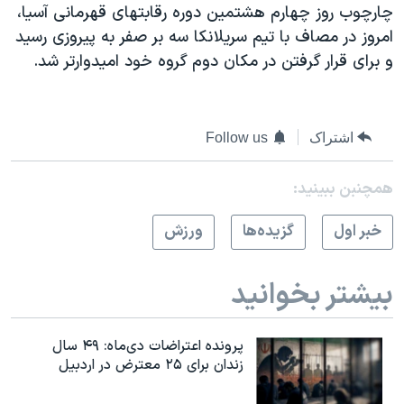
چارچوب روز چهارم هشتمین دوره رقابتهای قهرمانی آسیا،
دنبال کنید
مستندها
فرهنگ و زندگی
امروز در مصاف با تیم سریلانکا سه بر صفر به پیروزی رسید
حقوق شهروندی
انتخابات ریاست جمهوری آمریکا ۲۰۲۴
و برای قرار گرفتن در مکان دوم گروه خود امیدوارتر شد.
اقتصادی
حمله جمهوری اسلامی به اسرائیل
رمز مهسا
علم و فناوری
زبانهای مختلف
اشتراک
Follow us
اسرائیل در جنگ
ورزش زنان در ایران
گالری عکس
اعتراضات زن، زندگی، آزادی
همچنبن ببینید:
آرشیو پخش زنده
مجموعه مستندهای دادخواهی
خبر اول
گزيده‌ها
ورزش
تریبونال مردمی آبان ۹۸
دادگاه حمید نوری
بیشتر بخوانید
چهل سال گروگان‌گیری
قانون شفافیت دارائی کادر رهبری ایران
پرونده اعتراضات دی‌ماه: ۴۹ سال
زندان برای ۲۵ معترض در اردبیل
اعتراضات مردمی آبان ۹۸