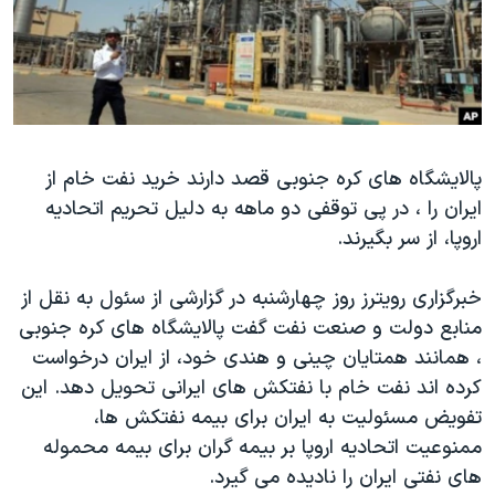
دنبال کنید
مستندها
فرهنگ و زندگی
حقوق شهروندی
انتخابات ریاست جمهوری آمریکا ۲۰۲۴
اقتصادی
حمله جمهوری اسلامی به اسرائیل
رمز مهسا
علم و فناوری
زبانهای مختلف
پالایشگاه های کره جنوبی قصد دارند خرید نفت خام از
اسرائیل در جنگ
ورزش زنان در ایران
ایران را ، در پی توقفی دو ماهه به دلیل تحریم اتحادیه
گالری عکس
اعتراضات زن، زندگی، آزادی
اروپا، از سر بگیرند.
آرشیو پخش زنده
مجموعه مستندهای دادخواهی
خبرگزاری رویترز روز چهارشنبه در گزارشی از سئول به نقل از
تریبونال مردمی آبان ۹۸
منابع دولت و صنعت نفت گفت پالایشگاه های کره جنوبی
دادگاه حمید نوری
، همانند همتایان چینی و هندی خود، از ایران درخواست
چهل سال گروگان‌گیری
کرده اند نفت خام با نفتکش های ایرانی تحویل دهد. این
تفویض مسئولیت به ایران برای بیمه نفتکش ها،
قانون شفافیت دارائی کادر رهبری ایران
ممنوعیت اتحادیه اروپا بر بیمه گران برای بیمه محموله
اعتراضات مردمی آبان ۹۸
های نفتی ایران را نادیده می گیرد.