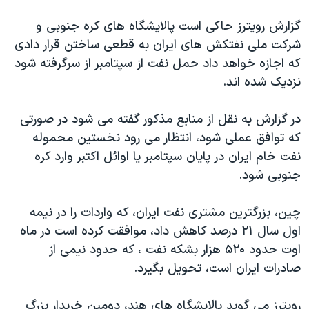
اسرائیل در جنگ
گزارش رویترز حاکی است پالایشگاه های کره جنوبی و
نرگس محمدی برنده جایزه نوبل صلح
شرکت ملی نفتکش های ایران به قطعی ساختن قرار دادی
همایش محافظه‌کاران آمریکا «سی‌پک»
که اجازه خواهد داد حمل نفت از سپتامبر از سرگرفته شود
صفحه‌های ویژه
نزدیک شده اند.
سفر پرزیدنت ترامپ به چین
در گزارش به نقل از منابع مذکور گفته می شود در صورتی
که توافق عملی شود، انتظار می رود نخستین محموله
نفت خام ایران در پایان سپتامبر یا اوائل اکتبر وارد کره
جنوبی شود.
چین، بزرگترین مشتری نفت ایران، که واردات را در نیمه
اول سال ۲۱ درصد کاهش داد، موافقت کرده است در ماه
اوت حدود ۵۲۰ هزار بشکه نفت ، که حدود نیمی از
صادرات ایران است، تحویل بگیرد.
رویترز می گوید پالایشگاه های هند، دومین خریدار بزرگ