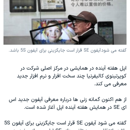
دنبال کنید
مستندها
فرهنگ و زندگی
حقوق شهروندی
انتخابات ریاست جمهوری آمریکا ۲۰۲۴
اقتصادی
حمله جمهوری اسلامی به اسرائیل
رمز مهسا
علم و فناوری
زبانهای مختلف
اسرائیل در جنگ
ورزش زنان در ایران
گفته می شود آیفون SE قرار است جایگزینی برای آیفون 5S باشد.
گالری عکس
اعتراضات زن، زندگی، آزادی
اپل هفته آینده در همایشی در مرکز اصلی شرکت در
آرشیو پخش زنده
مجموعه مستندهای دادخواهی
کوپرتینوی کالیفرنیا چند سخت افزار و نرم افزار جدید
تریبونال مردمی آبان ۹۸
معرفی می کند.
دادگاه حمید نوری
از هم اکنون گمانه زنی ها درباره معرفی آیفون جدید اس
چهل سال گروگان‌گیری
ای SE در همایش هفته آینده اپل آغاز شده است.
قانون شفافیت دارائی کادر رهبری ایران
اعتراضات مردمی آبان ۹۸
گفته می شود آیفون SE قرار است جایگزینی برای آیفون 5S