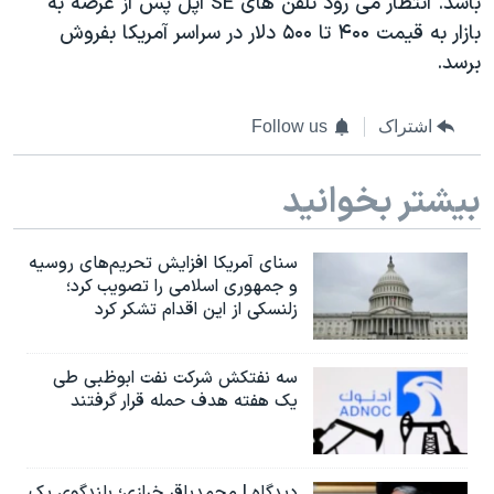
باشد. انتظار می رود تلفن های SE اپل پس از عرضه به
اسرائیل در جنگ
بازار به قیمت ۴۰۰ تا ۵۰۰ دلار در سراسر آمریکا بفروش
نرگس محمدی برنده جایزه نوبل صلح
برسد.
همایش محافظه‌کاران آمریکا «سی‌پک»
صفحه‌های ویژه
اشتراک
Follow us
سفر پرزیدنت ترامپ به چین
بیشتر بخوانید
سنای آمریکا افزایش تحریم‌های روسیه
و جمهوری اسلامی را تصویب کرد؛
زلنسکی از این اقدام تشکر کرد
سه نفتکش شرکت نفت ابوظبی طی
یک هفته هدف حمله قرار گرفتند
دیدگاه | محمدباقر خرازی؛ بلندگوی یک