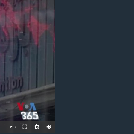
مستندها
فرهنگ و زندگی
حقوق شهروندی
انتخابات ریاست جمهوری آمریکا ۲۰۲۴
اقتصادی
حمله جمهوری اسلامی به اسرائیل
رمز مهسا
علم و فناوری
اسرائیل در جنگ
ورزش زنان در ایران
گالری عکس
اعتراضات زن، زندگی، آزادی
آرشیو پخش زنده
مجموعه مستندهای دادخواهی
تریبونال مردمی آبان ۹۸
دادگاه حمید نوری
چهل سال گروگان‌گیری
قانون شفافیت دارائی کادر رهبری ایران
اعتراضات مردمی آبان ۹۸
Auto
4:43
اسرائیل در جنگ