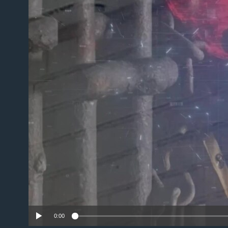
No m
0:00