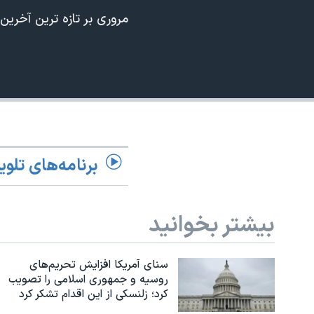
240p
مروری بر تازه ترین آخرین
نرگس محمدی برنده جایزه نوبل صلح
360p
همایش محافظه‌کاران آمریکا «سی‌پک»
480p
صفحه‌های ویژه
720p
سفر پرزیدنت ترامپ به چین
1080p
برنامه‌های تلوی
بیشتر بخوانید
سنای آمریکا افزایش تحریم‌های
روسیه و جمهوری اسلامی را تصویب
کرد؛ زلنسکی از این اقدام تشکر کرد