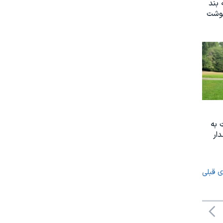
 بند
نوشت
 به
ار
ی قبلی