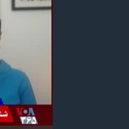
مستندها
فرهنگ و زندگی
حقوق شهروندی
انتخابات ریاست جمهوری آمریکا ۲۰۲۴
اقتصادی
حمله جمهوری اسلامی به اسرائیل
رمز مهسا
علم و فناوری
اسرائیل در جنگ
ورزش زنان در ایران
گالری عکس
اعتراضات زن، زندگی، آزادی
آرشیو پخش زنده
مجموعه مستندهای دادخواهی
تریبونال مردمی آبان ۹۸
دادگاه حمید نوری
چهل سال گروگان‌گیری
قانون شفافیت دارائی کادر رهبری ایران
اعتراضات مردمی آبان ۹۸
اسرائیل در جنگ