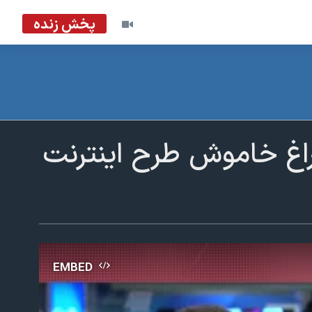
پخش زنده
راغ خاموش طرح اینترنت
EMBED