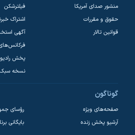
منشور صدای آمریکا
فیلترشکن
حقوق و مقررات
اشتراک خبرن
قوانین تالار
آگهی استخد
فرکانس‌های 
پخش رادیو
یادگیری زبان انگلیسی
نسخه سبک 
دنبال کنید
گوناگون
صفحه‌های ویژه
رؤسای جمهو
آرشیو پخش زنده
بایگانی برن
زبانهای مختلف