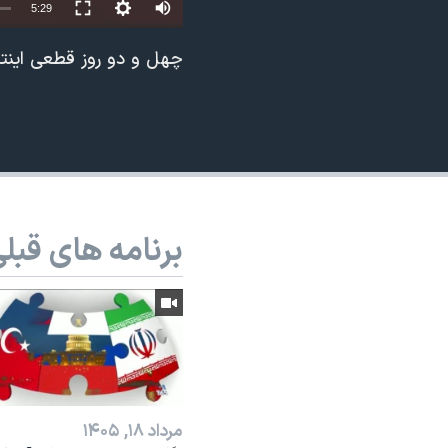
Auto
5:29
نرگس محمدی برنده جایزه نوبل صلح
240p
چهل و دو روز قطعی اینت
همایش محافظه‌کاران آمریکا «سی‌پک»
360p
صفحه‌های ویژه
480p
سفر پرزیدنت ترامپ به چین
720p
1080p
برنامه های قبل
مرداد ۱۸, ۱۴۰۵