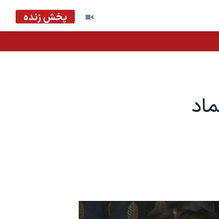
پخش زنده
اد