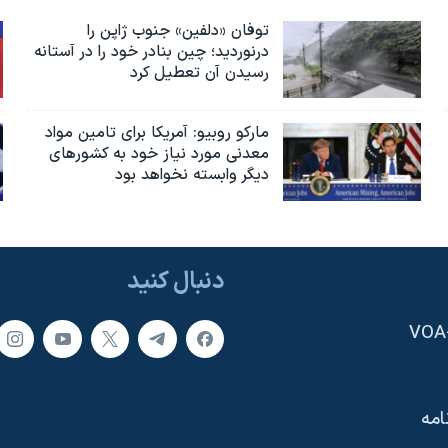
توفان «دلفین» جنوب ژاپن را
درنوردید؛ چین بنادر خود را در آستانه
رسیدن آن تعطیل کرد
مارکو روبیو: آمریکا برای تامین مواد
معدنی مورد نیاز خود به کشورهای
دیگر وابسته نخواهد بود
دنبال کنید
امه