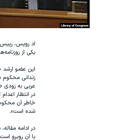
نرگس محمدی برنده جایزه نوبل صلح
همایش محافظه‌کاران آمریکا «سی‌پک»
صفحه‌های ویژه
سفر پرزیدنت ترامپ به چین
اد رویس، رییس ک
یکی از روزنامه‌ه
این عضو ارشد جم
زندانی محکوم ب
در انتظار اعدا
خاطر آن محکوم
شده است».
در ادامه مقاله،
با آن روبرو است