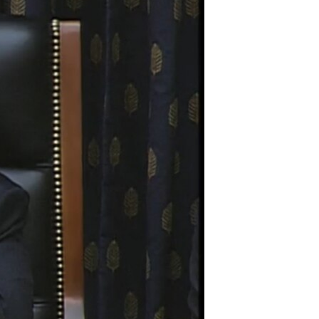
مستندها
فرهنگ و زندگی
حقوق شهروندی
انتخابات ریاست جمهوری آمریکا ۲۰۲۴
اقتصادی
حمله جمهوری اسلامی به اسرائیل
رمز مهسا
علم و فناوری
اسرائیل در جنگ
ورزش زنان در ایران
گالری عکس
اعتراضات زن، زندگی، آزادی
آرشیو پخش زنده
مجموعه مستندهای دادخواهی
تریبونال مردمی آبان ۹۸
دادگاه حمید نوری
چهل سال گروگان‌گیری
قانون شفافیت دارائی کادر رهبری ایران
اعتراضات مردمی آبان ۹۸
اسرائیل در جنگ