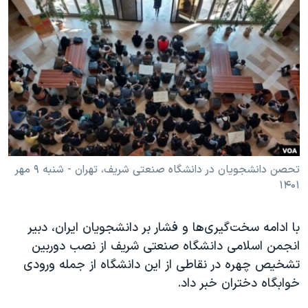
دنبال کنید
مستندها
فرهنگ و زندگی
حقوق شهروندی
انتخابات ریاست جمهوری آمریکا ۲۰۲۴
اقتصادی
حمله جمهوری اسلامی به اسرائیل
رمز مهسا
علم و فناوری
زبانهای مختلف
اسرائیل در جنگ
ورزش زنان در ایران
گالری عکس
اعتراضات زن، زندگی، آزادی
آرشیو پخش زنده
مجموعه مستندهای دادخواهی
تحصن دانشجویان در دانشگاه صنعتی شریف، تهران - شنبه ۹ مهر
۱۴۰۱
تریبونال مردمی آبان ۹۸
دادگاه حمید نوری
با ادامه سخت‌گیری‌ها و فشار بر دانشجویان ایران، دبیر
چهل سال گروگان‌گیری
انجمن اسلامی دانشگاه صنعتی شریف از نصب دوربین
قانون شفافیت دارائی کادر رهبری ایران
تشخیص چهره در نقاطی از این دانشگاه از جمله ورودی
خوابگاه دختران خبر داد.
اعتراضات مردمی آبان ۹۸