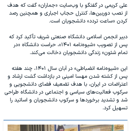
اسرائیل در جنگ
علی کریمی در گفتگو با وب‌سایت «جماران» گفت که هدف
نرگس محمدی برنده جایزه نوبل صلح
از نصب دوربین‌ها، کنترل حجاب اجباری و همچنین رصد
کردن «ساعت تردد» دانشجویان است.
همایش محافظه‌کاران آمریکا «سی‌پک»
صفحه‌های ویژه
دبیر انجمن اسلامی دانشگاه صنعتی شریف تأکید کرد که
سفر پرزیدنت ترامپ به چین
پس از تصویب «شیوه‌نامه ۱۴۰۱»، حراست دانشگاه «در
تمام شئون» زندگی دانشجویان دخالت می‌کند.
این «شیوه‌نامه انضباطی» در آبان سال ۱۴۰۱، چند هفته
پس از کشته شدن مهسا امینی در بازداشت گشت ارشاد و
اعتراضات در ایران، با هدف تضعیف فضای دانشجویی و
سرکوب فعالیت‌های سیاسی و اجتماعی در دانشگاه طراحی
شد و تشدید برخوردها و سرکوب دانشجویان و اساتید را
تسهیل کرد.