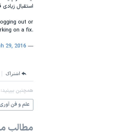
استقبال زیادی ق
logging out or
king on a fix.
h 29, 2016
— Instagram (@instagram)
اشتراک
همچنبن ببینید:
علم و فن آوری
مطالب مر