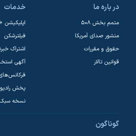
در باره ما
خدمات
متمم بخش ۵۰۸
اپلیکیشن +VOA
منشور صدای آمریکا
فیلترشکن
حقوق و مقررات
اشتراک خبرن
قوانین تالار
آگهی استخد
فرکانس‌های 
پخش رادیو
یادگیری زبان انگلیسی
نسخه سبک 
دنبال کنید
گوناگون