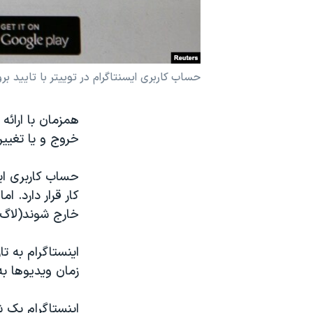
نرگس محمدی برنده جایزه نوبل صلح
همایش محافظه‌کاران آمریکا «سی‌پک»
صفحه‌های ویژه
حساب کاربری ایسنتاگرام در توییتر با تایید بر
سفر پرزیدنت ترامپ به چین
همزمان با ارائ
خروج و یا تغیی
حساب کاربری ایس
کار قرار دارد. 
خارج شوند(لاگ 
زمان ویدیوها به ۱۵ ثانیه محدود شده ب
اینستاگرام یک 