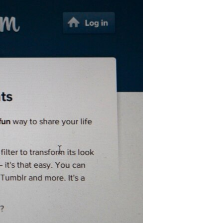
مستندها
فرهنگ و زندگی
حقوق شهروندی
انتخابات ریاست جمهوری آمریکا ۲۰۲۴
اقتصادی
حمله جمهوری اسلامی به اسرائیل
رمز مهسا
علم و فناوری
اسرائیل در جنگ
ورزش زنان در ایران
گالری عکس
اعتراضات زن، زندگی، آزادی
آرشیو پخش زنده
مجموعه مستندهای دادخواهی
تریبونال مردمی آبان ۹۸
دادگاه حمید نوری
چهل سال گروگان‌گیری
قانون شفافیت دارائی کادر رهبری ایران
اعتراضات مردمی آبان ۹۸
اسرائیل در جنگ