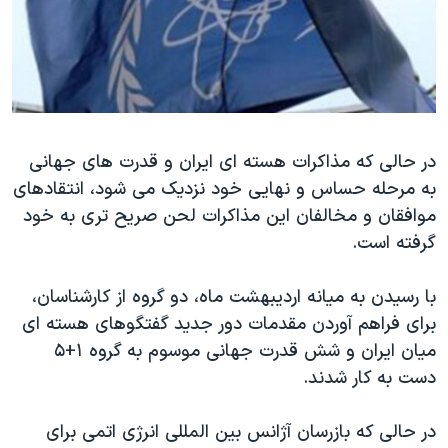
دنبال کنید
مستندها
فرهنگ و زندگی
حقوق شهروندی
انتخابات ریاست جمهوری آمریکا ۲۰۲۴
اقتصادی
حمله جمهوری اسلامی به اسرائیل
رمز مهسا
علم و فناوری
زبانهای مختلف
در حالی که مذاکرات هسته ای ایران و قدرت های جهانی
اسرائیل در جنگ
ورزش زنان در ایران
به مرحله حساس و نهایی خود نزدیک می شود، انتقادهای
گالری عکس
اعتراضات زن، زندگی، آزادی
موافقان و مخالفان این مذاکرات لحن صریح تری به خود
آرشیو پخش زنده
مجموعه مستندهای دادخواهی
گرفته است.
تریبونال مردمی آبان ۹۸
با رسیدن به میانه اردیبهشت ماه، دو گروه از کارشناسان،
دادگاه حمید نوری
برای فراهم آوردن مقدمات دور جدید گفتگوهای هسته ای
چهل سال گروگان‌گیری
میان ایران و شش قدرت جهانی موسوم به گروه ۱+۵
دست به کار شدند.
قانون شفافیت دارائی کادر رهبری ایران
اعتراضات مردمی آبان ۹۸
در حالی که بازرسان آژانس بین المللی انرژی اتمی برای