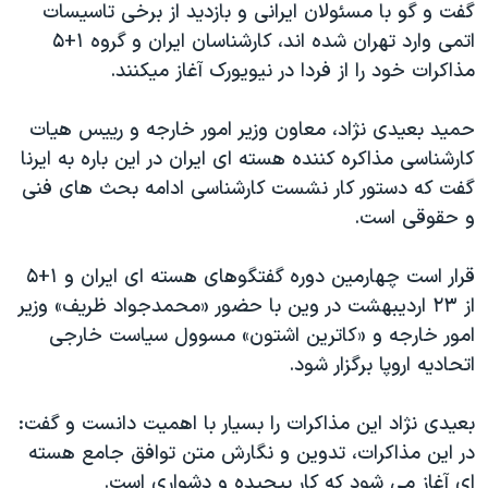
اسرائیل در جنگ
گفت و گو با مسئولان ایرانی و بازدید از برخی تاسیسات
اتمی وارد تهران شده اند، کارشناسان ایران و گروه ۱+۵
نرگس محمدی برنده جایزه نوبل صلح
مذاکرات خود را از فردا در نیویورک آغاز میکنند.
همایش محافظه‌کاران آمریکا «سی‌پک»
صفحه‌های ویژه
حمید بعیدی نژاد، معاون وزیر امور خارجه و رییس هیات
کارشناسی مذاکره کننده هسته ای ایران در این باره به ایرنا
سفر پرزیدنت ترامپ به چین
گفت که دستور کار نشست کارشناسی ادامه بحث های فنی
و حقوقی است.
قرار است چهارمین دوره گفتگوهای هسته ای ایران و ۱+۵
از ۲۳ اردیبهشت در وین با حضور «محمدجواد ظریف» وزیر
امور خارجه و «کاترین اشتون» مسوول سیاست خارجی
اتحادیه اروپا برگزار شود.
بعیدی نژاد این مذاکرات را بسیار با اهمیت دانست و گفت:
در این مذاکرات، تدوین و نگارش متن توافق جامع هسته
ای آغاز می شود که کار پیچیده و دشواری است.