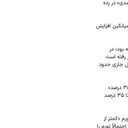
قیمت قابل‌توجهی را تجربه کرده و با ثبت «تورم ۶۴ درصدی» در رده
ی ۵۰ درصد» داشته‌اند و میانگین افزایش
 بود: در
میلیون تومان» فراتر رفته است.
ال جاری حدود
دو گروه «شیرینی‌ها و شیر، پنیر و تخم» نیز در طول ۱۲ ماه منتهی به بهمن «۳۵ درصد»
گران‌تر به دست مصرف‌کننده نهایی رسیده‌اند. تورم «سبزیجات و حبوبات» نیز تا ۳۵ درصد
رم «کمتر از
حتمالاً تورم را