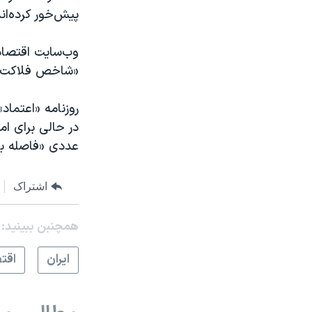
پیش‌خور کرده‌ان
«شاخص فلاکت» در سطح ک
روزنامه «اعتماد
عددی «فاصله بال
اشتراک
همچنبن ببینید:
ايران
اقت