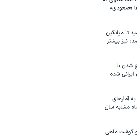
شامیدنی‌ها «صعودی»
۲۲ تا ۹۳ درصد» به ثبت رسید تا میانگین
ه با رسیدن به «۴۵.۱ درصد»، از میانگین کل تورم، «۲.۶ درصد» نیز بیشتر
 شدن یا
ایرانی شده
به آمارهای
بت به ماه مشابه سال
و گوشت ماهی‌