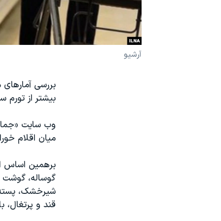
نرگس محمدی برنده جایزه نوبل صلح
همایش محافظه‌کاران آمریکا «سی‌پک»
صفحه‌های ویژه
آرشیو
سفر پرزیدنت ترامپ به چین
بیشتر از تورم س
وب سایت «جمارا
میان اقلام خورا
برهمین اساس اع
گوساله، گوشت گ
شیرخشک، پسته، 
قند و پرتغال، بالاتر از 