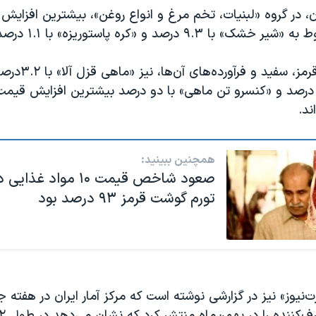
ن، در گروه «لبنیات، تخم مرغ و انواع روغن»، بیشترین افزای
۹. درصد و «کره پاستوریزه» با ۱.۱ درصد بوده است.
در گروه گوشت قرمز، سفی
وسفند» با ۲.۹ درصد و «کنسرو تن ماهی» با دو درصد بیشترین افزایش قی
ند.
همچنین ببینید:
صعود شاخص قیمت ۱۰ مواد
تورم گوشت قرمز ۹۳ درصد بود
نیوز» نیز در گزارشی نوشته است که مرکز آمار ایران در هفت