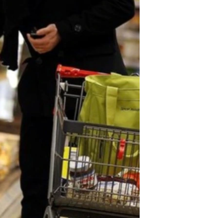
مستندها
فرهنگ و زندگی
حقوق شهروندی
انتخابات ریاست جمهوری آمریکا ۲۰۲۴
اقتصادی
حمله جمهوری اسلامی به اسرائیل
رمز مهسا
علم و فناوری
اسرائیل در جنگ
ورزش زنان در ایران
گالری عکس
اعتراضات زن، زندگی، آزادی
آرشیو پخش زنده
مجموعه مستندهای دادخواهی
تریبونال مردمی آبان ۹۸
دادگاه حمید نوری
چهل سال گروگان‌گیری
قانون شفافیت دارائی کادر رهبری ایران
اعتراضات مردمی آبان ۹۸
اسرائیل در جنگ