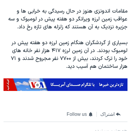
اسرائیل در جنگ
مقامات اندونزی هنوز در حال رسیدگی به خرابی ها و
نرگس محمدی برنده جایزه نوبل صلح
عواقب زمین لرزه ویرانگر دو هفته پیش در لومبوک و سه
همایش محافظه‌کاران آمریکا «سی‌پک»
جزیره نزدیک به آن هستند که زلزله های تازه رخ داد.
صفحه‌های ویژه
بسیاری از گردشگران هنگام زمین لرزه دو هفته پیش در
سفر پرزیدنت ترامپ به چین
لومبوک بودند. در آن زمین لرزه ۴۱۷ هزار نفر خانه های
خود را ترک کردند، بیش از ۷۷۰۰ نفر مجروح شدند و ۷۱
هزار ساختمان هم آسیب دید.
اشتراک
Follow us