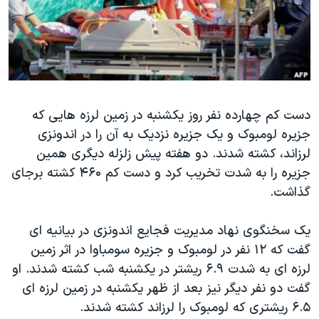
دنبال کنید
مستندها
فرهنگ و زندگی
حقوق شهروندی
انتخابات ریاست جمهوری آمریکا ۲۰۲۴
اقتصادی
حمله جمهوری اسلامی به اسرائیل
رمز مهسا
علم و فناوری
زبانهای مختلف
دست کم چهارده نفر روز یکشنبه در زمین لرزه هایی که
اسرائیل در جنگ
ورزش زنان در ایران
جزیره لومبوک و یک جزیره نزدیک به آن را در اندونزی
گالری عکس
اعتراضات زن، زندگی، آزادی
لرزاند، کشته شدند. دو هفته پیش زلزله دیگری همین
آرشیو پخش زنده
مجموعه مستندهای دادخواهی
جزیره را به شدت تخریب کرد و دست کم ۴۶۰ کشته برجای
گذاشت.
تریبونال مردمی آبان ۹۸
دادگاه حمید نوری
یک سخنگوی نهاد مدیریت فجایع اندونزی در بیانیه ای
چهل سال گروگان‌گیری
گفت که ۱۲ نفر در لومبوک و جزیره سومباوا در اثر زمین
لرزه ای به شدت ۶.۹ ریشتر در یکشنبه شب کشته شدند. او
قانون شفافیت دارائی کادر رهبری ایران
گفت دو نفر دیگر نیز بعد از ظهر یکشنبه در زمین لرزه ای
اعتراضات مردمی آبان ۹۸
۶.۵ ریشتری که لومبوک را لرزاند کشته شدند.