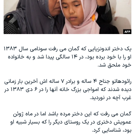
دنبال کنید
مستندها
فرهنگ و زندگی
حقوق شهروندی
انتخابات ریاست جمهوری آمریکا ۲۰۲۴
اقتصادی
حمله جمهوری اسلامی به اسرائیل
رمز مهسا
علم و فناوری
زبانهای مختلف
یک دختر اندونزیایی که گمان می رفت سونامی سال ۱۳۸۳
اسرائیل در جنگ
ورزش زنان در ایران
او را با خود برده بود، در ۱۴ سالگی پیدا شد و به خانواده
گالری عکس
اعتراضات زن، زندگی، آزادی
خود ملحق شد.
آرشیو پخش زنده
مجموعه مستندهای دادخواهی
رائودهاتو جناح ۴ ساله و برادر ۷ ساله اش آخرین بار زمانی
تریبونال مردمی آبان ۹۸
دیده شدند که امواجی بزرگ خانه آنها را در ۶ دی ۱۳۸۳ در
دادگاه حمید نوری
غرب آچه در نوردید.
چهل سال گروگان‌گیری
گمان می رفت که این دختر مرده باشد اما در ماه ژوئن
قانون شفافیت دارائی کادر رهبری ایران
عمویش دختری در یک روستای دیگر را که بسیار شبیه او
اعتراضات مردمی آبان ۹۸
بود، شناسایی کرد.