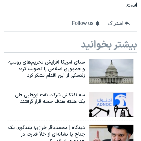
اسرائیل در جنگ
است.
نرگس محمدی برنده جایزه نوبل صلح
اشتراک
Follow us
همایش محافظه‌کاران آمریکا «سی‌پک»
صفحه‌های ویژه
بیشتر بخوانید
سفر پرزیدنت ترامپ به چین
سنای آمریکا افزایش تحریم‌های روسیه
و جمهوری اسلامی را تصویب کرد؛
زلنسکی از این اقدام تشکر کرد
سه نفتکش شرکت نفت ابوظبی طی
یک هفته هدف حمله قرار گرفتند
دیدگاه | محمدباقر خرازی؛ بلندگوی یک
جناح یا نشانه‌ای از خلأ قدرت در
جمهوری اسلامی؟