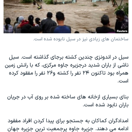
دنبال کنید
مستندها
فرهنگ و زندگی
حقوق شهروندی
انتخابات ریاست جمهوری آمریکا ۲۰۲۴
اقتصادی
حمله جمهوری اسلامی به اسرائیل
رمز مهسا
علم و فناوری
ساختمان های زیادی نیز در سیل نابوده شده است.
زبانهای مختلف
اسرائیل در جنگ
ورزش زنان در ایران
سیل در اندونزی چندین کشته برجای گذاشته است. سیل
گالری عکس
اعتراضات زن، زندگی، آزادی
ناشی از باران شدید درجزیره جاوه مرکزی، که با رانش زمین
آرشیو پخش زنده
مجموعه مستندهای دادخواهی
همراه بود تاکنون ۲۴ نفر را کشته و۲۶ نفر را مفقود کرده
است.
تریبونال مردمی آبان ۹۸
دادگاه حمید نوری
بنای بسیاری ازخانه های ساخته شده بر روی آب در جریان
چهل سال گروگان‌گیری
باران نابود شده است.
قانون شفافیت دارائی کادر رهبری ایران
امدادگران کماکان به جستجو برای پیدا کردن افراد مفقود
اعتراضات مردمی آبان ۹۸
ادامه می دهند. جزیره جاوه پرجمعیت ترین جزیره جهان