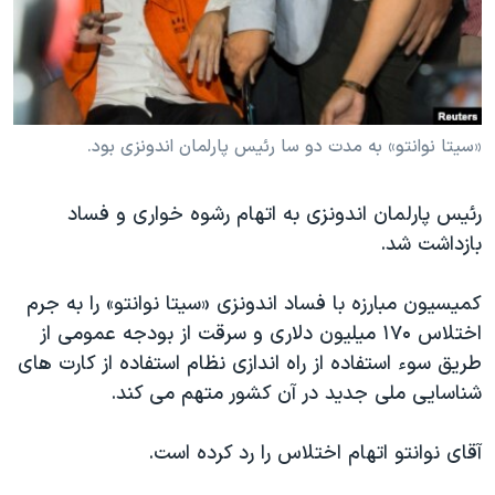
دنبال کنید
مستندها
فرهنگ و زندگی
حقوق شهروندی
انتخابات ریاست جمهوری آمریکا ۲۰۲۴
اقتصادی
حمله جمهوری اسلامی به اسرائیل
رمز مهسا
علم و فناوری
«سیتا نوانتو» به مدت دو سا رئیس پارلمان اندونزی بود.
زبانهای مختلف
اسرائیل در جنگ
ورزش زنان در ایران
رئیس پارلمان اندونزی به اتهام رشوه خواری و فساد
گالری عکس
اعتراضات زن، زندگی، آزادی
بازداشت شد.
آرشیو پخش زنده
مجموعه مستندهای دادخواهی
کمیسیون مبارزه با فساد اندونزی «سیتا نوانتو» را به جرم
تریبونال مردمی آبان ۹۸
اختلاس ۱۷۰ میلیون دلاری و سرقت از بودجه عمومی از
دادگاه حمید نوری
طریق سوء استفاده از راه اندازی نظام استفاده از کارت های
چهل سال گروگان‌گیری
شناسایی ملی جدید در آن کشور متهم می کند.
قانون شفافیت دارائی کادر رهبری ایران
آقای نوانتو اتهام اختلاس را رد کرده است.
اعتراضات مردمی آبان ۹۸