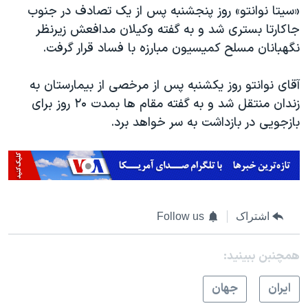
اسرائیل در جنگ
«سیتا نوانتو» روز پنجشنبه پس از یک تصادف در جنوب
جاکارتا بستری شد و به گفته وکیلان مدافعش زیرنظر
نرگس محمدی برنده جایزه نوبل صلح
نگهبانان مسلح کمیسیون مبارزه با فساد قرار گرفت.
همایش محافظه‌کاران آمریکا «سی‌پک»
صفحه‌های ویژه
آقای نوانتو روز یکشنبه پس از مرخصی از بیمارستان به
زندان منتقل شد و به گفته مقام ها بمدت ۲۰ روز برای
سفر پرزیدنت ترامپ به چین
بازجویی در بازداشت به سر خواهد برد.
اشتراک
Follow us
همچنبن ببینید:
ايران
جهان