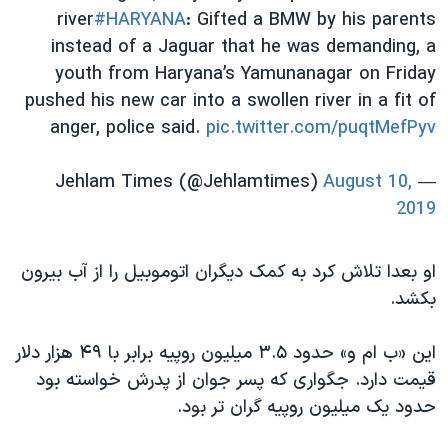
اسرائیل در جنگ
river
#HARYANA
: Gifted a BMW by his parents
نرگس محمدی برنده جایزه نوبل صلح
instead of a Jaguar that he was demanding, a
youth from Haryana’s Yamunanagar on Friday
همایش محافظه‌کاران آمریکا «سی‌پک»
pushed his new car into a swollen river in a fit of
صفحه‌های ویژه
anger, police said.
pic.twitter.com/puqtMefPyv
سفر پرزیدنت ترامپ به چین
August 10,
— Jehlam Times (@Jehlamtimes)
2019
او بعدا تلاش کرد به کمک دیگران اتوموبیل را از آب بیرون
بکشد.
این «ب ام و» حدود ۳.۵ میلیون روپیه برابر با ۴۹ هزار دلار
قیمت دارد. جگواری که پسر جوان از پدرش خواسته بود
حدود یک میلیون روپیه گران تر بود.