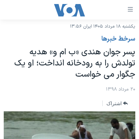
ینکهای
ابل
سترسی
یکشنبه ۱۸ مرداد ۱۴۰۵ ایران ۱۳:۵۶
خانه
هش
سرخط خبرها
نسخه سبک وب‌سایت
ه
پسر جوان هندی «ب ام و» هدیه
حتوای
موضوع ها
تولدش را به رودخانه انداخت؛ او یک
صلی
برنامه های تلویزیونی
ایران
هش
جگوار می خواست
جدول برنامه ها
ه
آمریکا
فحه
صفحه‌های ویژه
۲۰ مرداد ۱۳۹۸
جهان
صلی
فرکانس‌های صدای آمریکا
ورزشی
جام جهانی ۲۰۲۶
هش
اشتراک
پخش رادیویی
ه
گزیده‌ها
عملیات خشم حماسی
ستجو
۲۵۰سالگی آمریکا
ویژه برنامه‌ها
یادگیری زبان انگلیسی
ویدیوها
بایگانی برنامه‌های تلویزیونی