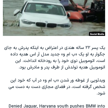
دنبال کنید
مستندها
فرهنگ و زندگی
حقوق شهروندی
انتخابات ریاست جمهوری آمریکا ۲۰۲۴
اقتصادی
حمله جمهوری اسلامی به اسرائیل
رمز مهسا
علم و فناوری
زبانهای مختلف
اسرائیل در جنگ
ورزش زنان در ایران
یک پسر ۲۲ ساله هندی در اعتراض به اینکه پدرش به جای
گالری عکس
اعتراضات زن، زندگی، آزادی
جگوار به او یک «ب ام و» جدید مدل آر اس هدیه داده
آرشیو پخش زنده
مجموعه مستندهای دادخواهی
است، اتوموبیل نوی خود را به رودخانه انداخت. این
تریبونال مردمی آبان ۹۸
اتوموبیل هدیه تولدش از طرف پدر و مادرش بود.
دادگاه حمید نوری
ویدئویی از غوطه ور شدن «ب ام و» در آب که خود این
چهل سال گروگان‌گیری
شخص گرفته است، در فضای مجازی دست به دست می
قانون شفافیت دارائی کادر رهبری ایران
شود.
اعتراضات مردمی آبان ۹۸
Denied Jaguar, Haryana youth pushes BMW into