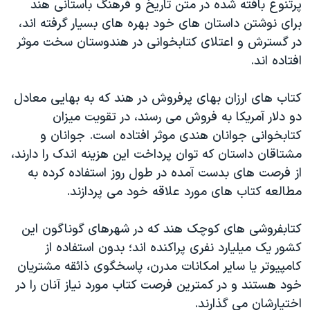
پرتنوع بافته شده در متن تاریخ و فرهنگ باستانی هند
اسرائیل در جنگ
برای نوشتن داستان های خود بهره های بسیار گرفته اند،
نرگس محمدی برنده جایزه نوبل صلح
در گسترش و اعتلای کتابخوانی در هندوستان سخت موثر
همایش محافظه‌کاران آمریکا «سی‌پک»
افتاده اند.
صفحه‌های ویژه
کتاب های ارزان بهای پرفروش در هند که به بهایی معادل
سفر پرزیدنت ترامپ به چین
دو دلار آمریکا به فروش می رسند، در تقویت میزان
کتابخوانی جوانان هندی موثر افتاده است. جوانان و
مشتاقان داستان که توان پرداخت این هزینه اندک را دارند،
از فرصت های بدست آمده در طول روز استفاده کرده به
مطالعه کتاب های مورد علاقه خود می پردازند.
کتابفروشی های کوچک هند که در شهرهای گوناگون این
کشور یک میلیارد نفری پراکنده اند؛ بدون استفاده از
کامپیوتر یا سایر امکانات مدرن، پاسخگوی ذائقه مشتریان
خود هستند و در کمترین فرصت کتاب مورد نیاز آنان را در
اختیارشان می گذارند.