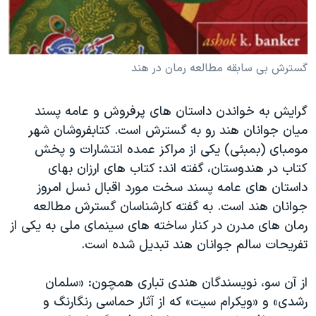
دنبال کنید
مستندها
فرهنگ و زندگی
حقوق شهروندی
انتخابات ریاست جمهوری آمریکا ۲۰۲۴
اقتصادی
حمله جمهوری اسلامی به اسرائیل
گسترش بی سابقه مطالعه رمان در هند
رمز مهسا
علم و فناوری
زبانهای مختلف
گرایش به خواندن داستان های پرفروش و عامه پسند
اسرائیل در جنگ
ورزش زنان در ایران
میان جوانان هند رو به گسترش است. کتابفروشان شهر
گالری عکس
اعتراضات زن، زندگی، آزادی
مومبای (بمبئی) یکی از مراکز عمده انتشارات و پخش
کتاب در هندوستان، گفته اند: کتاب های ارزان بهای
آرشیو پخش زنده
مجموعه مستندهای دادخواهی
داستان های عامه پسند سخت مورد اقبال نسل امروز
تریبونال مردمی آبان ۹۸
جوانان هند است. به گفته کارشناسان گسترش مطالعه
دادگاه حمید نوری
رمان های مدرن در کنار ساخته های سینمای ملی به یکی از
تفریحات سالم جوانان هند تبدیل شده است.
چهل سال گروگان‌گیری
قانون شفافیت دارائی کادر رهبری ایران
از آن سو، نویسندگان هندی تباری همچون: «سلمان
اعتراضات مردمی آبان ۹۸
رشدی» و «ویکرام سیت» که از آثار حماسی رنگارنگ و