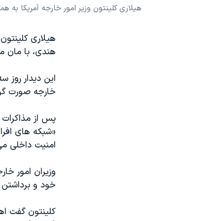
هیلاری کلینتون وزیر امور خارجه آمریکا به همراه اس
نرگس محمدی برنده جایزه نوبل صلح
همایش محافظه‌کاران آمریکا «سی‌پک»
هیلاری کلینتون 
صفحه‌های ویژه
هندی، با مان م
سفر پرزیدنت ترامپ به چین
این دیدار روز سه
خارجه صورت گر
پس از مذاکرات ه
«شبکه های افرا
امنیت داخلی می 
وزیران امور خار
خود و برداشتن گ
کلینتون گفت اه