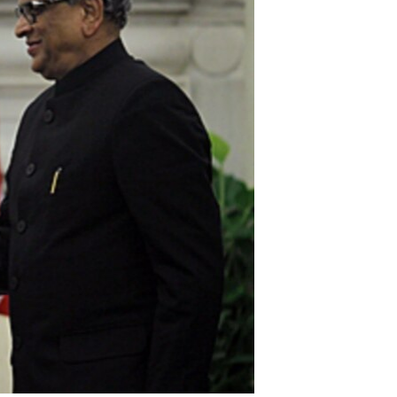
مستندها
فرهنگ و زندگی
حقوق شهروندی
انتخابات ریاست جمهوری آمریکا ۲۰۲۴
اقتصادی
حمله جمهوری اسلامی به اسرائیل
رمز مهسا
علم و فناوری
اسرائیل در جنگ
ورزش زنان در ایران
گالری عکس
اعتراضات زن، زندگی، آزادی
آرشیو پخش زنده
مجموعه مستندهای دادخواهی
تریبونال مردمی آبان ۹۸
دادگاه حمید نوری
چهل سال گروگان‌گیری
قانون شفافیت دارائی کادر رهبری ایران
اعتراضات مردمی آبان ۹۸
اسرائیل در جنگ