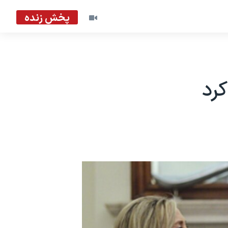
پخش زنده
رد