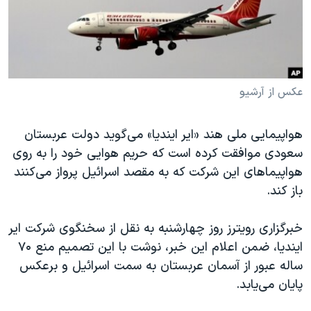
دنبال کنید
مستندها
فرهنگ و زندگی
حقوق شهروندی
انتخابات ریاست جمهوری آمریکا ۲۰۲۴
اقتصادی
حمله جمهوری اسلامی به اسرائیل
رمز مهسا
علم و فناوری
عکس از آرشیو
زبانهای مختلف
اسرائیل در جنگ
ورزش زنان در ایران
هواپیمایی ملی هند «ایر ایندیا» می‌گوید دولت عربستان
گالری عکس
اعتراضات زن، زندگی، آزادی
سعودی موافقت کرده است که حریم هوایی خود را به روی
آرشیو پخش زنده
مجموعه مستندهای دادخواهی
هواپیماهای این شرکت که به مقصد اسرائیل پرواز می‌کنند
باز کند.
تریبونال مردمی آبان ۹۸
دادگاه حمید نوری
خبرگزاری رویترز روز چهارشنبه به نقل از سخنگوی شرکت ایر
چهل سال گروگان‌گیری
ایندیا، ضمن اعلام این خبر، نوشت با این تصمیم منع ۷۰
ساله عبور از آسمان عربستان به سمت اسرائیل و برعکس
قانون شفافیت دارائی کادر رهبری ایران
پایان می‌یابد.
اعتراضات مردمی آبان ۹۸