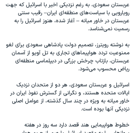
اسرائیل در جنگ
عربستان سعودی، به رغم نزدیکی‌ اخیر با اسرائیل که جهت
رویارویی با سیاست‌های منطقه‌ای ایران– رقیب سنتی
نرگس محمدی برنده جایزه نوبل صلح
عربستان در خاور میانه – آغاز شده، هنوز اسرائیل را به
همایش محافظه‌کاران آمریکا «سی‌پک»
رسمیت نمی‌شناسد.
صفحه‌های ویژه
به نوشته رویترز، تصمیم دولت پادشاهی سعودی برای لغو
سفر پرزیدنت ترامپ به چین
ممنوعیت تردد هواپیماهای تجاری به تل آویو از آسمان
عربستان، بازتاب چرخش بزرگی در دیپلماسی منطقه‌ای
ریاض محسوب می‌شود.
اسرائیل و عربستان سعودی، هر دو از متحدان نزدیک
ایالات متحده هستند، و نگرانی از گسترش نفوذ ایران در
خاور میانه به ویژه در چند سال گذشته، از عوامل اصلی
نزدیکی آنها بوده است.
خطوط هواپیمایی هند قصد دارد سه روز در هفته