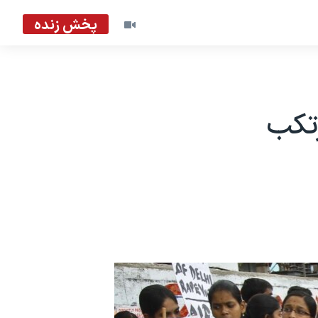
پخش زنده
رتکب