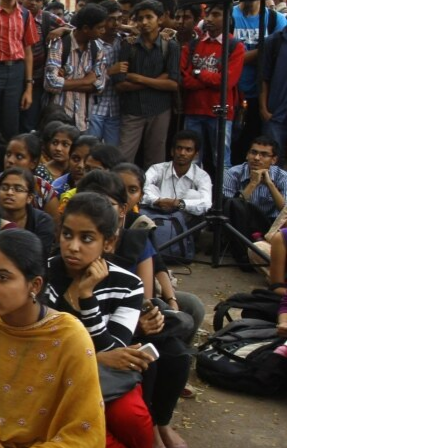
مستندها
فرهنگ و زندگی
حقوق شهروندی
انتخابات ریاست جمهوری آمریکا ۲۰۲۴
اقتصادی
حمله جمهوری اسلامی به اسرائیل
رمز مهسا
علم و فناوری
اسرائیل در جنگ
ورزش زنان در ایران
گالری عکس
اعتراضات زن، زندگی، آزادی
آرشیو پخش زنده
مجموعه مستندهای دادخواهی
تریبونال مردمی آبان ۹۸
دادگاه حمید نوری
چهل سال گروگان‌گیری
قانون شفافیت دارائی کادر رهبری ایران
اعتراضات مردمی آبان ۹۸
اسرائیل در جنگ