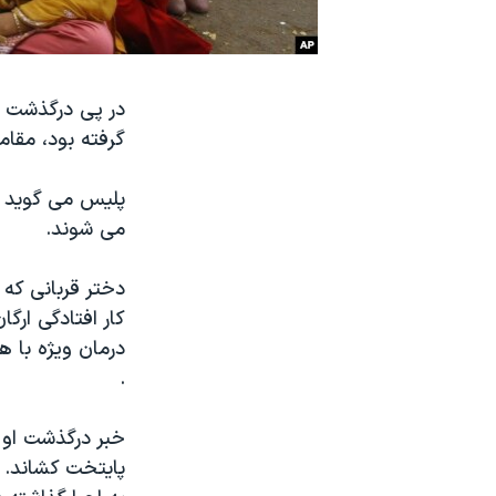
نرگس محمدی برنده جایزه نوبل صلح
همایش محافظه‌کاران آمریکا «سی‌پک»
در پی درگذشت ی
صفحه‌های ویژه
گرفته بود، مقام
سفر پرزیدنت ترامپ به چین
پلیس می گوید ا
می شوند.
کار افتادگی ارگ
درمان ویژه با 
.
خبر درگذشت او ه
پایتخت کشاند. ه