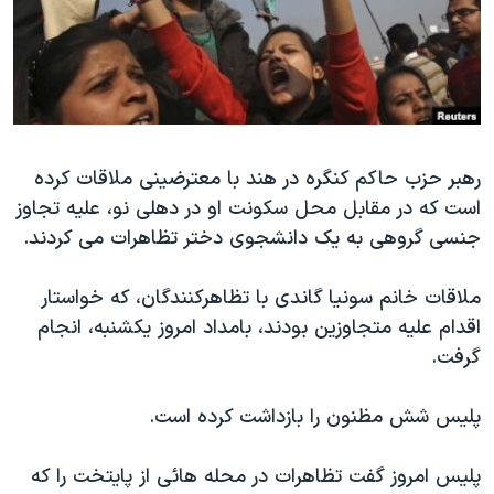
دنبال کنید
مستندها
فرهنگ و زندگی
حقوق شهروندی
انتخابات ریاست جمهوری آمریکا ۲۰۲۴
اقتصادی
حمله جمهوری اسلامی به اسرائیل
رمز مهسا
علم و فناوری
زبانهای مختلف
رهبر حزب حاکم کنگره در هند با معترضینی ملاقات کرده
اسرائیل در جنگ
ورزش زنان در ایران
است که در مقابل محل سکونت او در دهلی نو، علیه تجاوز
گالری عکس
اعتراضات زن، زندگی، آزادی
جنسی گروهی به یک دانشجوی دختر تظاهرات می کردند.
آرشیو پخش زنده
مجموعه مستندهای دادخواهی
ملاقات خانم سونیا گاندی با تظاهرکنندگان، که خواستار
تریبونال مردمی آبان ۹۸
اقدام علیه متجاوزین بودند، بامداد امروز یکشنبه، انجام
دادگاه حمید نوری
گرفت.
چهل سال گروگان‌گیری
پلیس شش مظنون را بازداشت کرده است.
قانون شفافیت دارائی کادر رهبری ایران
اعتراضات مردمی آبان ۹۸
پلیس امروز گفت تظاهرات در محله هائی از پایتخت را که