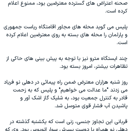
اسرائیل در جنگ
صحنه اعتراض های گسترده معترضین بود، ممنوع اعلام
کرده است.
نرگس محمدی برنده جایزه نوبل صلح
همایش محافظه‌کاران آمریکا «سی‌پک»
پلیس می گوید محله های مجاور اقامتگاه ریاست جمهوری
صفحه‌های ویژه
و پارلمان را محله های بسته به روی معترضین اعلام کرده
است.
سفر پرزیدنت ترامپ به چین
چند ایستگاه مترو نیز با توجه به پیش بینی های حاکی از
تظاهرات بیشتر، امروز بسته بود.
روز شنبه هزاران معترض ضمن راه پیمائی در دهلی نو فریاد
می زدند "ما عدالت می خواهیم" و پلیس که به زحمت
قادر به کنترل جمعیت بود، به شلیک گاز اشک آور و
پاشیدن آب فشار قوی متوسل شد.
قربانی این تجاوز جنسی، زنی است که یکشنبه گذشته در
دهلی نو همراه با دوست پسرش سوار اتوبوس بود. وی که