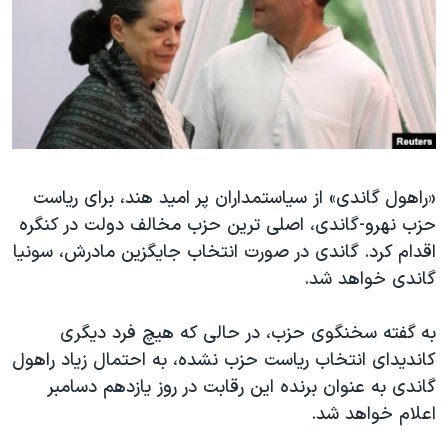
دنبال کنید
مستندها
فرهنگ و زندگی
حقوق شهروندی
انتخابات ریاست جمهوری آمریکا ۲۰۲۴
اقتصادی
حمله جمهوری اسلامی به اسرائیل
رمز مهسا
علم و فناوری
زبانهای مختلف
اسرائیل در جنگ
ورزش زنان در ایران
«راهول گاندی» از سیاستمداران پر امید هند، برای ریاست
گالری عکس
اعتراضات زن، زندگی، آزادی
حزب نهرو-گاندی، اصلی ترین حزب مخالف دولت در کنگره
آرشیو پخش زنده
مجموعه مستندهای دادخواهی
اقدام کرد. گاندی در صورت انتخاب جایگزین مادرش، سونیا
تریبونال مردمی آبان ۹۸
گاندی خواهد شد.
دادگاه حمید نوری
به گفته سخنگوی حزب، در حالی که هیچ فرد دیگری
چهل سال گروگان‌گیری
کاندیدای انتخاب ریاست حزب نشده، به احتمال زیاد راهول
قانون شفافیت دارائی کادر رهبری ایران
گاندی به عنوان برنده این رقابت در روز یازدهم دسامبر
اعلام خواهد شد.
اعتراضات مردمی آبان ۹۸