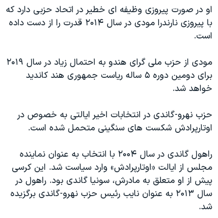
اسرائیل در جنگ
او در صورت پیروزی وظیفه ای خطیر در اتحاد حزبی دارد که
نرگس محمدی برنده جایزه نوبل صلح
با پیروزی نارندرا مودی در سال ۲۰۱۴ قدرت را از دست داده
است.
همایش محافظه‌کاران آمریکا «سی‌پک»
صفحه‌های ویژه
مودی از حزب ملی گرای هندو به احتمال زیاد در سال ۲۰۱۹
سفر پرزیدنت ترامپ به چین
برای دومین دوره ۵ ساله ریاست جمهوری هند کاندید
خواهد شد.
حزب نهرو-گاندی در انتخابات اخیر ایالتی به خصوص در
اوتارپرادش شکست های سنگینی متحمل شده است.
راهول گاندی در سال ۲۰۰۴ با انتخاب به عنوان نماینده
مجلس از ایالت «اوتارپرادش» وارد سیاست شد. این کرسی
پیش از او متعلق به مادرش، سونیا گاندی بود. راهول در
سال ۲۰۱۳ به عنوان نایب رئیس حزب نهرو-گاندی برگزیده
شد.